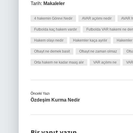
Tarih:
Makaleler
4 hakemin Görevi Nedir
AVAR açılımı nedir
AVAR h
Futbolda kaç hakem vardır
Futbolda VAR hakemi ne de
Hakem olayı nedir
Hakemler kaça ayrılır
Hakemler 
Ofsayt ne demek basit
Ofsayt ne zaman olmaz
Ofs
Orta hakem ne kadar maaş alır
VAR açılımı ne
VAR 
Önceki Yazı
Özdeşim Kurma Nedir
Bir yanıt yazın