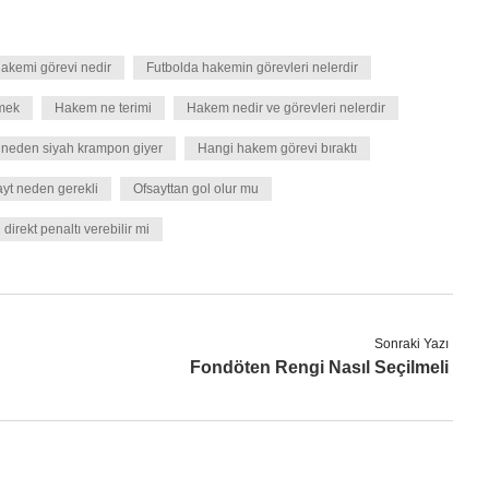
akemi görevi nedir
Futbolda hakemin görevleri nelerdir
mek
Hakem ne terimi
Hakem nedir ve görevleri nelerdir
neden siyah krampon giyer
Hangi hakem görevi bıraktı
ayt neden gerekli
Ofsayttan gol olur mu
direkt penaltı verebilir mi
Sonraki Yazı
Fondöten Rengi Nasıl Seçilmeli