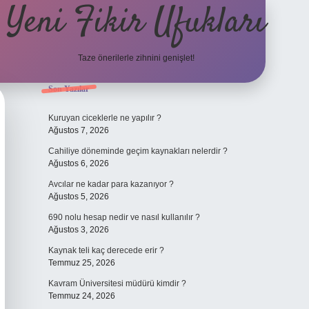
Yeni Fikir Ufukları
Taze önerilerle zihnini genişlet!
Sidebar
Son Yazılar
ilbet yeni giriş
ilbet mobil giriş
ilbet 
Kuruyan ciceklerle ne yapılır ?
Ağustos 7, 2026
Cahiliye döneminde geçim kaynakları nelerdir ?
Ağustos 6, 2026
Avcılar ne kadar para kazanıyor ?
Ağustos 5, 2026
690 nolu hesap nedir ve nasıl kullanılır ?
Ağustos 3, 2026
Kaynak teli kaç derecede erir ?
Temmuz 25, 2026
Kavram Üniversitesi müdürü kimdir ?
Temmuz 24, 2026