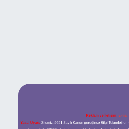
Reklam ve İletişim:
E-mail
Yasal Uyarı:
Sitemiz, 5651 Sayılı Kanun gereğince Bilgi Teknolojileri 