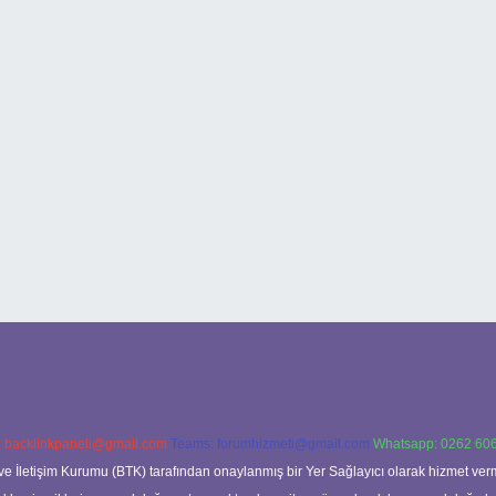
:
backlinkpaneli@gmail.com
Teams:
forumhizmeti@gmail.com
Whatsapp: 0262 606
ve İletişim Kurumu (BTK) tarafından onaylanmış bir Yer Sağlayıcı olarak hizmet verm