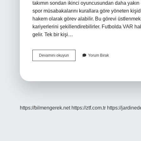
takımın sondan ikinci oyuncusundan daha yakın 
spor müsabakalarını kurallara göre yöneten kişidir. 
hakem olarak görev alabilir. Bu görevi üstlenmek 
kariyerlerini şekillendirebilirler. Futbolda V
gelir. Tek bir kişi…
Ofsayt
Devamını okuyun
Yorum Bırak
Hakemi
Nedir
https://bilmengerek.net
https://ztf.com.tr
https://jardine