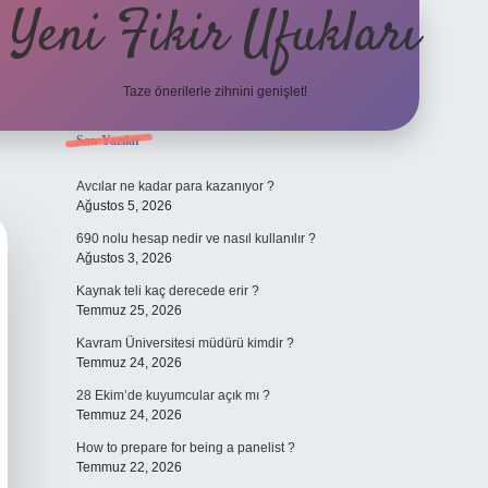
Yeni Fikir Ufukları
Taze önerilerle zihnini genişlet!
Sidebar
Son Yazılar
ilbet yeni giriş
ilbet mobil g
Avcılar ne kadar para kazanıyor ?
Ağustos 5, 2026
690 nolu hesap nedir ve nasıl kullanılır ?
Ağustos 3, 2026
Kaynak teli kaç derecede erir ?
Temmuz 25, 2026
Kavram Üniversitesi müdürü kimdir ?
Temmuz 24, 2026
28 Ekim’de kuyumcular açık mı ?
Temmuz 24, 2026
How to prepare for being a panelist ?
Temmuz 22, 2026