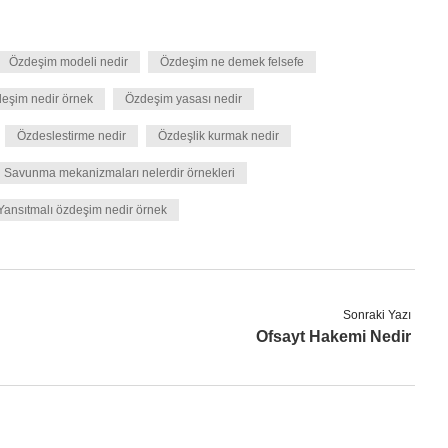
Özdeşim modeli nedir
Özdeşim ne demek felsefe
eşim nedir örnek
Özdeşim yasası nedir
Özdeslestirme nedir
Özdeşlik kurmak nedir
Savunma mekanizmaları nelerdir örnekleri
Yansıtmalı özdeşim nedir örnek
Sonraki Yazı
Ofsayt Hakemi Nedir