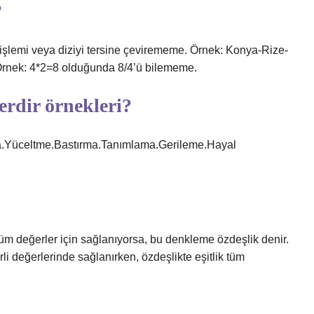
?
r işlemi veya diziyi tersine çevirememe. Örnek: Konya-Rize-
 Örnek: 4*2=8 olduğunda 8/4’ü bilememe.
rdir örnekleri?
.Yüceltme.Bastırma.Tanımlama.Gerileme.Hayal
 tüm değerler için sağlanıyorsa, bu denkleme özdeşlik denir.
rli değerlerinde sağlanırken, özdeşlikte eşitlik tüm