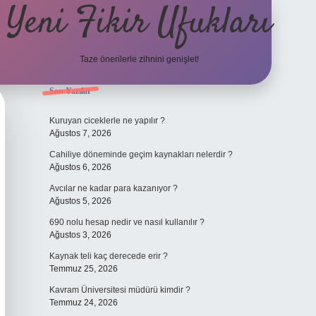
Yeni Fikir Ufukları
Taze önerilerle zihnini genişlet!
Sidebar
Son Yazılar
ilbet yeni giriş
ilbet mobil giriş
ilbet g
Kuruyan ciceklerle ne yapılır ?
Ağustos 7, 2026
Cahiliye döneminde geçim kaynakları nelerdir ?
Ağustos 6, 2026
Avcılar ne kadar para kazanıyor ?
Ağustos 5, 2026
690 nolu hesap nedir ve nasıl kullanılır ?
Ağustos 3, 2026
Kaynak teli kaç derecede erir ?
Temmuz 25, 2026
Kavram Üniversitesi müdürü kimdir ?
Temmuz 24, 2026