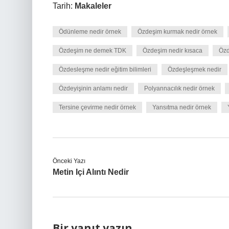
Tarih:
Makaleler
Ödünleme nedir örnek
Özdeşim kurmak nedir örnek
Özdeşim ne demek TDK
Özdeşim nedir kısaca
Özd
Özdesleşme nedir eğitim bilimleri
Özdeşleşmek nedir
Özdeyişinin anlamı nedir
Polyannacılık nedir örnek
Tersine çevirme nedir örnek
Yansıtma nedir örnek
Önceki Yazı
Metin Içi Alıntı Nedir
Bir yanıt yazın