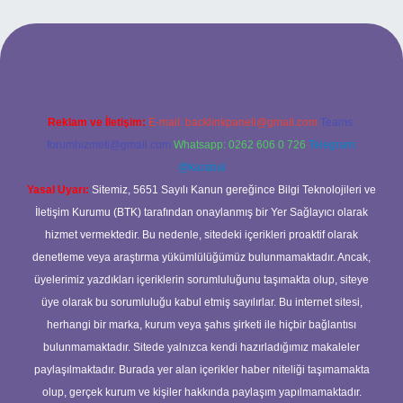
iriş adresi
www.betexper.xyz/
Reklam ve İletişim:
E-mail:
backlinkpaneli@gmail.com
Teams:
forumhizmeti@gmail.com
Whatsapp: 0262 606 0 726
Telegram:
@karabul
Yasal Uyarı:
Sitemiz, 5651 Sayılı Kanun gereğince Bilgi Teknolojileri ve
İletişim Kurumu (BTK) tarafından onaylanmış bir Yer Sağlayıcı olarak
hizmet vermektedir. Bu nedenle, sitedeki içerikleri proaktif olarak
denetleme veya araştırma yükümlülüğümüz bulunmamaktadır. Ancak,
üyelerimiz yazdıkları içeriklerin sorumluluğunu taşımakta olup, siteye
üye olarak bu sorumluluğu kabul etmiş sayılırlar. Bu internet sitesi,
herhangi bir marka, kurum veya şahıs şirketi ile hiçbir bağlantısı
bulunmamaktadır. Sitede yalnızca kendi hazırladığımız makaleler
paylaşılmaktadır. Burada yer alan içerikler haber niteliği taşımamakta
olup, gerçek kurum ve kişiler hakkında paylaşım yapılmamaktadır.