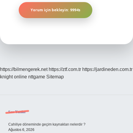
https://bilmengerek.net
https://ztf.com.tr
https://jardineden.com.tr
knight online
nttgame
Sitemap
Sidebar
Son Yazılar
Cahiliye döneminde geçim kaynakları nelerdir ?
Ağustos 6, 2026