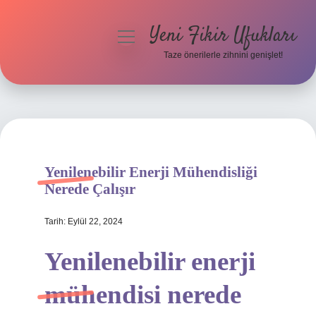
Yeni Fikir Ufukları
menüyü
aç
Taze önerilerle zihnini genişlet!
Anasayfa
Gizlilik Politikası
Yasal Uyarı
Yenilenebilir Enerji Mühendisliği
Hakkımızda
Nerede Çalışır
Tarih: Eylül 22, 2024
Yenilenebilir enerji
mühendisi nerede