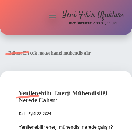
Yeni Fikir Ufukları
menüyü
aç
Taze önerilerle zihnini genişlet!
Anasayfa
Gizlilik Politikası
Etiket:
En çok maaşı hangi mühendis alır
Yasal Uyarı
Hakkımızda
Yenilenebilir Enerji Mühendisliği
Nerede Çalışır
Tarih: Eylül 22, 2024
Yenilenebilir enerji mühendisi nerede çalışır?