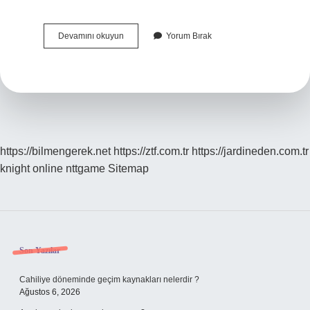
Yenilenebilir
Devamını okuyun
Yorum Bırak
Enerji
Mühendisliği
Nerede
Çalışır
https://bilmengerek.net
https://ztf.com.tr
https://jardineden.com.tr
knight online
nttgame
Sitemap
Sidebar
Son Yazılar
Cahiliye döneminde geçim kaynakları nelerdir ?
Ağustos 6, 2026