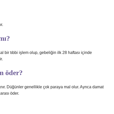
r.
 mı?
bir tıbbi işlem olup, gebeliğin ilk 28 haftası içinde
r.
im öder?
nır. Düğünler genellikle çok paraya mal olur. Ayrıca damat
arası öder.