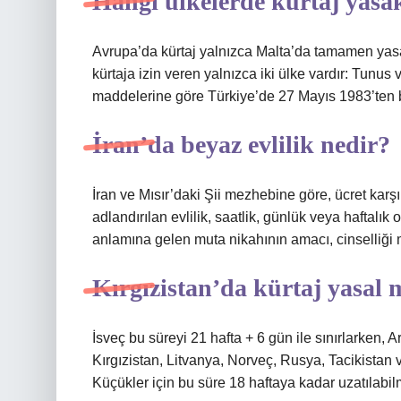
Hangi ülkelerde kürtaj yasa
Avrupa’da kürtaj yalnızca Malta’da tamamen yasa
kürtaja izin veren yalnızca iki ülke vardır: Tunus
maddelerine göre Türkiye’de 27 Mayıs 1983’ten b
İran’da beyaz evlilik nedir?
İran ve Mısır’daki Şii mezhebine göre, ücret karş
adlandırılan evlilik, saatlik, günlük veya haftalık
anlamına gelen muta nikahının amacı, cinselliği m
Kırgızistan’da kürtaj yasal 
İsveç bu süreyi 21 hafta + 6 gün ile sınırlarken,
Kırgızistan, Litvanya, Norveç, Rusya, Tacikistan v
Küçükler için bu süre 18 haftaya kadar uzatılabil