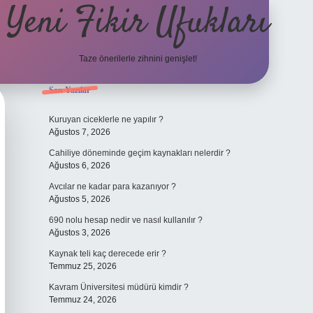
Yeni Fikir Ufukları
Taze önerilerle zihnini genişlet!
Sidebar
Son Yazılar
ilbet yeni giriş
ilbet mobil giriş
ilbet gir
Kuruyan ciceklerle ne yapılır ?
Ağustos 7, 2026
Cahiliye döneminde geçim kaynakları nelerdir ?
Ağustos 6, 2026
Avcılar ne kadar para kazanıyor ?
Ağustos 5, 2026
690 nolu hesap nedir ve nasıl kullanılır ?
Ağustos 3, 2026
Kaynak teli kaç derecede erir ?
Temmuz 25, 2026
Kavram Üniversitesi müdürü kimdir ?
Temmuz 24, 2026