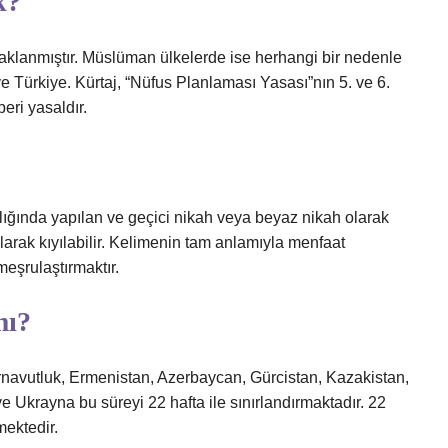
k?
klanmıştır. Müslüman ülkelerde ise herhangi bir nedenle
 ve Türkiye. Kürtaj, “Nüfus Planlaması Yasası”nın 5. ve 6.
eri yasaldır.
ılığında yapılan ve geçici nikah veya beyaz nikah olarak
 olarak kıyılabilir. Kelimenin tam anlamıyla menfaat
eşrulaştırmaktır.
mı?
 Arnavutluk, Ermenistan, Azerbaycan, Gürcistan, Kazakistan,
e Ukrayna bu süreyi 22 hafta ile sınırlandırmaktadır. 22
mektedir.