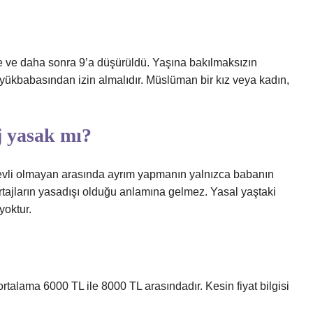
13’e ve daha sonra 9’a düşürüldü. Yaşına bakılmaksızın
yükbabasından izin almalıdır. Müslüman bir kız veya kadın,
aj yasak mı?
 ve evli olmayan arasında ayrım yapmanın yalnızca babanın
kürtajların yasadışı olduğu anlamına gelmez. Yasal yaştaki
yoktur.
a ortalama 6000 TL ile 8000 TL arasındadır. Kesin fiyat bilgisi