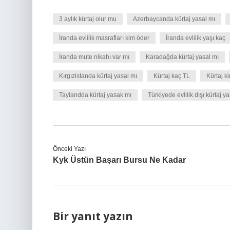
3 aylık kürtaj olur mu
Azerbaycanda kürtaj yasal mı
İranda evlilik masrafları kim öder
İranda evlilik yaşı kaç
İranda mute nikahı var mı
Karadağda kürtaj yasal mı
Kırgızistanda kürtaj yasal mı
Kürtaj kaç TL
Kürtaj k
Taylandda kürtaj yasak mı
Türkiyede evlilik dışı kürtaj y
Önceki Yazı
Kyk Üstün Başarı Bursu Ne Kadar
Bir yanıt yazın