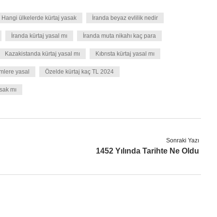
Hangi ülkelerde kürtaj yasak
İranda beyaz evlilik nedir
İranda kürtaj yasal mı
İranda muta nikahı kaç para
Kazakistanda kürtaj yasal mı
Kıbrısta kürtaj yasal mı
imlere yasal
Özelde kürtaj kaç TL 2024
asak mı
Sonraki Yazı
1452 Yılında Tarihte Ne Oldu