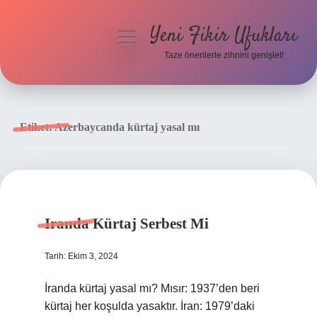
Yeni Fikir Ufukları
menüyü
aç
Taze önerilerle zihnini genişlet!
Anasayfa
Gizlilik Politikası
Etiket:
Azerbaycanda kürtaj yasal mı
Yasal Uyarı
Hakkımızda
Iranda Kürtaj Serbest Mi
Tarih: Ekim 3, 2024
İranda kürtaj yasal mı? Mısır: 1937’den beri
kürtaj her koşulda yasaktır. İran: 1979’daki