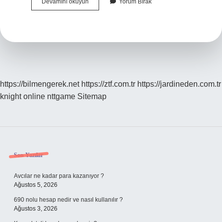
Iranda
Devamını okuyun
Yorum Bırak
Kürtaj
Serbest
Mi
https://bilmengerek.net
https://ztf.com.tr
https://jardineden.com.tr
knight online
nttgame
Sitemap
Sidebar
Son Yazılar
Avcılar ne kadar para kazanıyor ?
Ağustos 5, 2026
690 nolu hesap nedir ve nasıl kullanılır ?
Ağustos 3, 2026