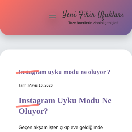
Yeni Fikir Ufukları
menüyü
aç
Taze önerilerle zihnini genişlet!
Anasayfa
Gizlilik Politikası
Yasal Uyarı
Instagram uyku modu ne oluyor ?
Hakkımızda
Tarih: Mayıs 16, 2026
Instagram Uyku Modu Ne
Oluyor?
Geçen akşam işten çıkıp eve geldiğimde