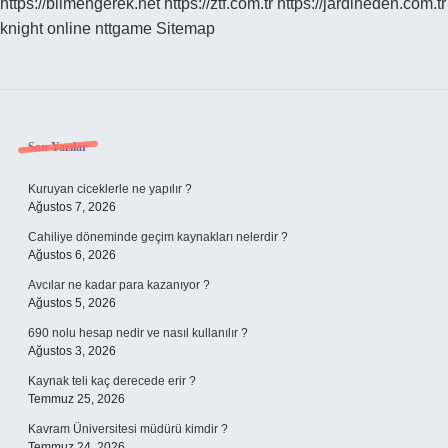
https://bilmengerek.net
https://ztf.com.tr
https://jardineden.com.tr
knight online
nttgame
Sitemap
Sidebar
Son Yazılar
Kuruyan ciceklerle ne yapılır ?
Ağustos 7, 2026
Cahiliye döneminde geçim kaynakları nelerdir ?
Ağustos 6, 2026
Avcılar ne kadar para kazanıyor ?
Ağustos 5, 2026
690 nolu hesap nedir ve nasıl kullanılır ?
Ağustos 3, 2026
Kaynak teli kaç derecede erir ?
Temmuz 25, 2026
Kavram Üniversitesi müdürü kimdir ?
Temmuz 24, 2026