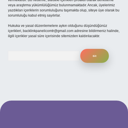
vermektedir. Bu nedenle, sitedeki içerikleri proaktif olarak denetleme
veya araştırma yükümlülüğümüz bulunmamaktadır. Ancak, üyelerimiz
yazdıkları içeriklerin sorumluluğunu taşımakta olup, siteye üye olarak bu
sorumluluğu kabul etmiş sayılırlar.
Hukuka ve yasal düzenlemelere aykırı olduğunu düşündüğünüz
içerikleri,
backlinkpanelicomtr@gmail.com
adresine bildirmeniz halinde,
ilgili içerikler yasal süre içerisinde sitemizden kaldırılacaktır.
Arama
lbet giriş adresi
www.betexper.xyz/