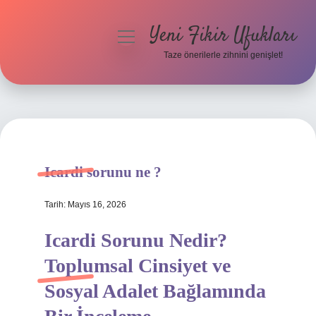
Yeni Fikir Ufukları
menüyü
aç
Taze önerilerle zihnini genişlet!
Anasayfa
Gizlilik Politikası
Yasal Uyarı
Icardi sorunu ne ?
Hakkımızda
Tarih: Mayıs 16, 2026
Icardi Sorunu Nedir?
Toplumsal Cinsiyet ve
Sosyal Adalet Bağlamında