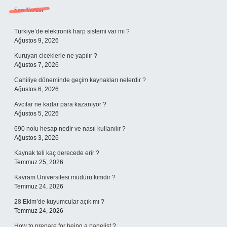
Sidebar
Son Yazılar
Türkiye’de elektronik harp sistemi var mı ?
Ağustos 9, 2026
Kuruyan ciceklerle ne yapılır ?
Ağustos 7, 2026
Cahiliye döneminde geçim kaynakları nelerdir ?
Ağustos 6, 2026
Avcılar ne kadar para kazanıyor ?
Ağustos 5, 2026
690 nolu hesap nedir ve nasıl kullanılır ?
Ağustos 3, 2026
Kaynak teli kaç derecede erir ?
Temmuz 25, 2026
Kavram Üniversitesi müdürü kimdir ?
Temmuz 24, 2026
28 Ekim’de kuyumcular açık mı ?
Temmuz 24, 2026
How to prepare for being a panelist ?