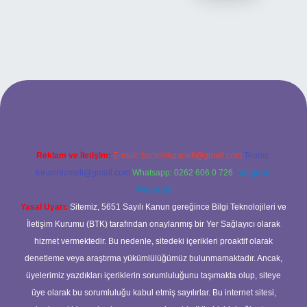
ilbet giriş adresi
www.betexper.xyz/
Reklam ve İletişim:
E-mail:
backlinkpaneli@gmail.com
Teams:
forumhizmeti@gmail.com
Whatsapp: 0262 606 0 726
Telegram:
@karabul
Yasal Uyarı:
Sitemiz, 5651 Sayılı Kanun gereğince Bilgi Teknolojileri ve
İletişim Kurumu (BTK) tarafından onaylanmış bir Yer Sağlayıcı olarak
hizmet vermektedir. Bu nedenle, sitedeki içerikleri proaktif olarak
denetleme veya araştırma yükümlülüğümüz bulunmamaktadır. Ancak,
üyelerimiz yazdıkları içeriklerin sorumluluğunu taşımakta olup, siteye
üye olarak bu sorumluluğu kabul etmiş sayılırlar. Bu internet sitesi,