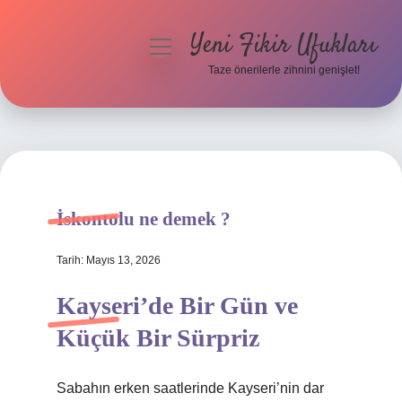
Yeni Fikir Ufukları
menüyü
aç
Taze önerilerle zihnini genişlet!
Anasayfa
Gizlilik Politikası
Yasal Uyarı
İskontolu ne demek ?
Hakkımızda
Tarih: Mayıs 13, 2026
Kayseri’de Bir Gün ve
Küçük Bir Sürpriz
Sabahın erken saatlerinde Kayseri’nin dar