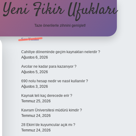
Yeni Fikir Ufukları
Taze önerilerle zihnini genişlet!
Sidebar
Son Yazılar
ilbet yeni giriş
ilbet mobil giriş
ilbet g
Cahiliye döneminde geçim kaynakları nelerdir ?
Ağustos 6, 2026
Avcılar ne kadar para kazanıyor ?
Ağustos 5, 2026
690 nolu hesap nedir ve nasıl kullanılır ?
Ağustos 3, 2026
Kaynak teli kaç derecede erir ?
Temmuz 25, 2026
Kavram Üniversitesi müdürü kimdir ?
Temmuz 24, 2026
28 Ekim’de kuyumcular açık mı ?
Temmuz 24, 2026