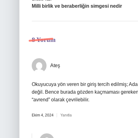
Milli birlik ve beraberliğin simgesi nedir
8 Yorum
Ateş
Okuyucuya yön veren bir giriş tercih edilmiş; Ad
değil. Bence burada gözden kaçmaması gereken kı
“avrend” olarak çevrilebilir.
Ekim 4, 2024
Yanıtla