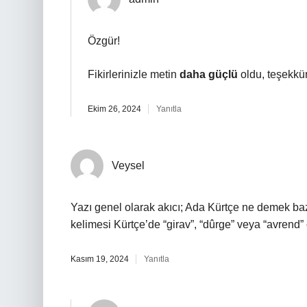
Özgür!
Fikirlerinizle metin
daha güçlü
oldu, teşekkür
Ekim 26, 2024
Yanıtla
Veysel
Yazı genel olarak akıcı; Ada Kürtçe ne demek baz
kelimesi Kürtçe’de “girav”, “dûrge” veya “avrend” o
Kasım 19, 2024
Yanıtla