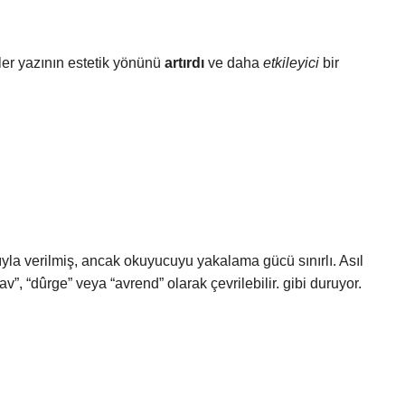
er yazının estetik yönünü
artırdı
ve daha
etkileyici
bir
yla verilmiş, ancak okuyucuyu yakalama gücü sınırlı. Asıl
v”, “dûrge” veya “avrend” olarak çevrilebilir. gibi duruyor.