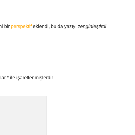
ni bir
perspektif
eklendi, bu da yazıyı
zenginleştirdi
.
nlar
*
ile işaretlenmişlerdir