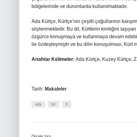
bölgelerinde ve durumlarda kullanılmaktadır.
Ada Kürtçe, Kürtçe’nin çeşitli çoğullarının karışı
söylenmektedir. Bu dil, Kürtlerin kimliğini taşıya
özgürce konuşmaya ve kullanmaya devam edebilir. A
ile özdeşleşmiştir ve bu dilin konuşulması, Kürt m
Anahtar Kelimeler:
Ada Kürtçe, Kuzey Kürtçe, Zaz
Tarih:
Makaleler
ada
bir
rt
Önceki Yazı