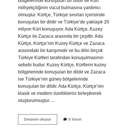
bölgelerinde konuşulan bir dildir ve Kürt
milliyetçiliğinin vücut bulmasına yardımcı
olmuştur. Kürtçe, Türkiye sınırları içerisinde
konuşulan bir dildir ve Türkiye’de yaklaşık 20
milyon Kürt konuşuyor. Ada Kürtçe, Kuzey
Kürtçe ile Zazaca arasında bir çeşittir. Ada
Kürtçe, Kürtçe’nin Kuzey Kürtçe ve Zazaca
arasındaki bir karışımıdır ve bu dilin birçok
Türkiye Kürtleri tarafından konuşulmasının
sebebi budur. Kuzey Kürtçe, Kürtlerin kuzey
bölgelerinde konuşulan bir dildir ve Zazaca
ise Türkiye’nin güney bölgelerinde
konuşulan bir dildir. Ada Kürtçe, Kürtçe’nin
klasik ve modern özelliklerini birleştirerek
oluşturulmuştur.…
Ada
Devamını okuyun
8 Yorum
Kürtçe