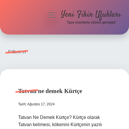
Yeni Fikir Ufukları
menüyü
aç
Taze önerilerle zihnini genişlet!
Anasayfa
Gizlilik Politikası
Etiket:
rt
Yasal Uyarı
Hakkımızda
Tatvan ne demek Kürtçe
Tarih: Ağustos 17, 2024
Tatvan Ne Demek Kürtçe? Kürtçe olarak
Tatvan kelimesi, kökenini Kürtçenin yazılı