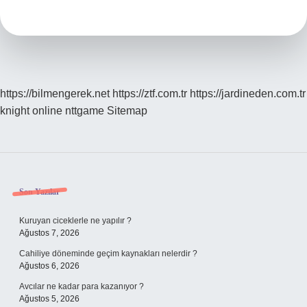
ne
demek
https://bilmengerek.net
https://ztf.com.tr
https://jardineden.com.tr
knight online
nttgame
Sitemap
Sidebar
Son Yazılar
Kuruyan ciceklerle ne yapılır ?
Ağustos 7, 2026
Cahiliye döneminde geçim kaynakları nelerdir ?
Ağustos 6, 2026
Avcılar ne kadar para kazanıyor ?
Ağustos 5, 2026