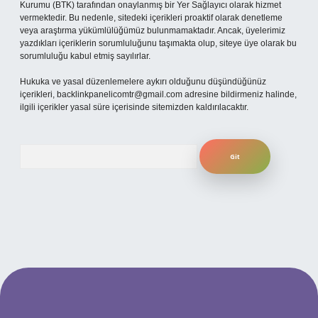
Kurumu (BTK) tarafından onaylanmış bir Yer Sağlayıcı olarak hizmet
vermektedir. Bu nedenle, sitedeki içerikleri proaktif olarak denetleme
veya araştırma yükümlülüğümüz bulunmamaktadır. Ancak, üyelerimiz
yazdıkları içeriklerin sorumluluğunu taşımakta olup, siteye üye olarak bu
sorumluluğu kabul etmiş sayılırlar.
Hukuka ve yasal düzenlemelere aykırı olduğunu düşündüğünüz
içerikleri,
backlinkpanelicomtr@gmail.com
adresine bildirmeniz halinde,
ilgili içerikler yasal süre içerisinde sitemizden kaldırılacaktır.
Arama
obil giriş
ilbet giriş adresi
www.betexper.xyz/