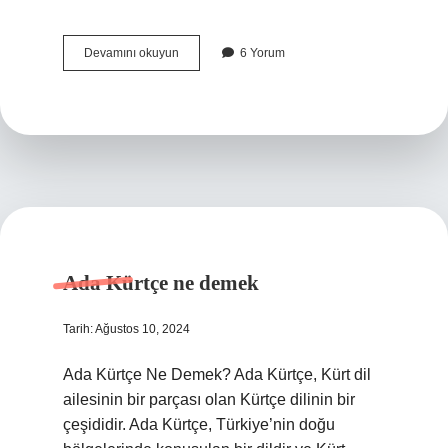
Tatvan
Devamını okuyun
6 Yorum
ne
demek
Kürtçe
Ada Kürtçe ne demek
Tarih: Ağustos 10, 2024
Ada Kürtçe Ne Demek? Ada Kürtçe, Kürt dil
ailesinin bir parçası olan Kürtçe dilinin bir
çeşididir. Ada Kürtçe, Türkiye’nin doğu