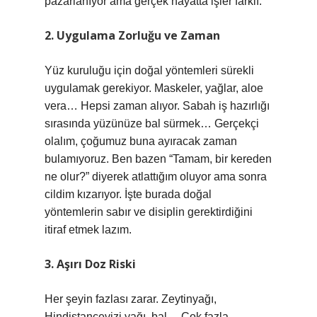
pazarlanıyor ama gerçek hayatta işler farklı.
2. Uygulama Zorluğu ve Zaman
Yüz kuruluğu için doğal yöntemleri sürekli
uygulamak gerekiyor. Maskeler, yağlar, aloe
vera… Hepsi zaman alıyor. Sabah iş hazırlığı
sırasında yüzünüze bal sürmek… Gerçekçi
olalım, çoğumuz buna ayıracak zaman
bulamıyoruz. Ben bazen “Tamam, bir kereden
ne olur?” diyerek atlattığım oluyor ama sonra
cildim kızarıyor. İşte burada doğal
yöntemlerin sabır ve disiplin gerektirdiğini
itiraf etmek lazım.
3. Aşırı Doz Riski
Her şeyin fazlası zarar. Zeytinyağı,
Hindistancevizi yağı, bal… Çok fazla