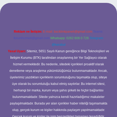
ilbet giriş adresi
www.betexper.xyz/
Reklam ve İletişim:
E-mail:
backlinkpaneli@gmail.com
Teams:
forumhizmeti@gmail.com
Whatsapp: 0262 606 0 726
Telegram:
@karabul
Yasal Uyarı:
Sitemiz, 5651 Sayılı Kanun gereğince Bilgi Teknolojileri ve
İletişim Kurumu (BTK) tarafından onaylanmış bir Yer Sağlayıcı olarak
hizmet vermektedir. Bu nedenle, sitedeki içerikleri proaktif olarak
denetleme veya araştırma yükümlülüğümüz bulunmamaktadır. Ancak,
üyelerimiz yazdıkları içeriklerin sorumluluğunu taşımakta olup, siteye
üye olarak bu sorumluluğu kabul etmiş sayılırlar. Bu internet sitesi,
herhangi bir marka, kurum veya şahıs şirketi ile hiçbir bağlantısı
bulunmamaktadır. Sitede yalnızca kendi hazırladığımız makaleler
paylaşılmaktadır. Burada yer alan içerikler haber niteliği taşımamakta
olup, gerçek kurum ve kişiler hakkında paylaşım yapılmamaktadır.
Gerçek kurum ve kişiler ile isim benzerlikleri tamamen tesadüfidir.