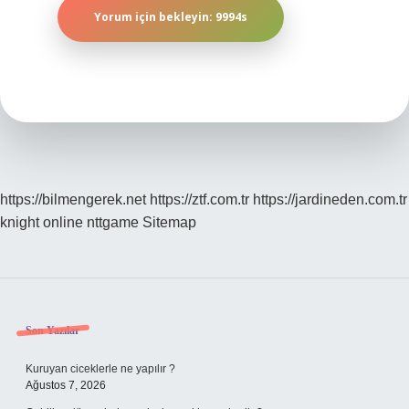
https://bilmengerek.net
https://ztf.com.tr
https://jardineden.com.tr
knight online
nttgame
Sitemap
Sidebar
Son Yazılar
Kuruyan ciceklerle ne yapılır ?
Ağustos 7, 2026