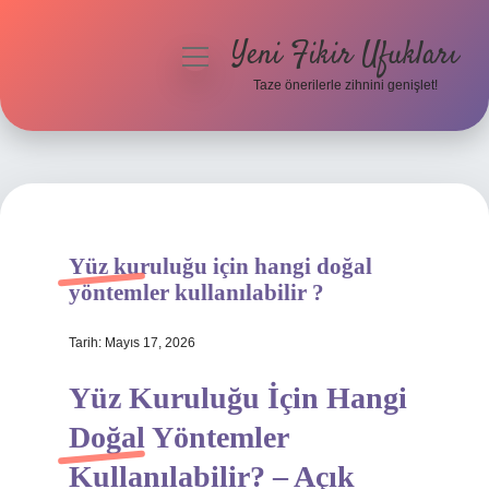
Yeni Fikir Ufukları
menüyü
aç
Taze önerilerle zihnini genişlet!
Anasayfa
Gizlilik Politikası
Yasal Uyarı
Yüz kuruluğu için hangi doğal
Hakkımızda
yöntemler kullanılabilir ?
Tarih: Mayıs 17, 2026
Yüz Kuruluğu İçin Hangi
Doğal Yöntemler
Kullanılabilir? – Açık