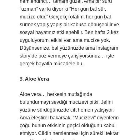
nemlendirici… tamam güzel. Ama bir sürü
“uzman” var ki diyor ki “Her gün bal sür,
mucize olur.” Gerçekçi olalım, her gün bal
sürmek yapış yapış bir kabusa dönüşebilir ve
sosyal hayatınız etkilenebilir. Ben hafta 2 kez
uyguluyorum, etkisi var, ama mucize yok.
Düşünsenize, bal yüzünüzde ama Instagram
story’de poz vermeye çalışıyorsunuz… işte
gerçek hayatla mücadele bu.
3. Aloe Vera
Aloe vera… herkesin mutfağında
bulundurmayı sevdiği mucizevi bitki. Jelini
yüzüne sürdüğünüzde cilt hemen yatışıyor.
Ama eleştirel bakarsak, “Mucizevi” diyenlerin
çoğu bunun etkisinin geçici olduğunu kabul
etmiyor. Cildin nemlenmesi için sürekli tekrar