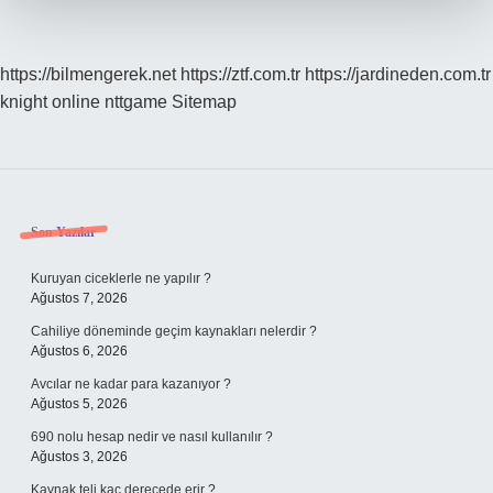
https://bilmengerek.net
https://ztf.com.tr
https://jardineden.com.tr
knight online
nttgame
Sitemap
Sidebar
Son Yazılar
Kuruyan ciceklerle ne yapılır ?
Ağustos 7, 2026
Cahiliye döneminde geçim kaynakları nelerdir ?
Ağustos 6, 2026
Avcılar ne kadar para kazanıyor ?
Ağustos 5, 2026
690 nolu hesap nedir ve nasıl kullanılır ?
Ağustos 3, 2026
Kaynak teli kaç derecede erir ?