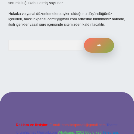
sorumluluğu kabul etmiş sayılırlar.
Hukuka ve yasal düzenlemelere aykırı olduğunu düşündüğünüz
içerikleri,
backlinkpanelicomtr@gmail.com
adresine bildirmeniz halinde,
ilgili içerikler yasal süre içerisinde sitemizden kaldırılacaktır.
Arama
ş
ilbet giriş adresi
www.betexper.xyz/
Reklam ve İletişim:
E-mail:
backlinkpaneli@gmail.com
Teams:
forumhizmeti@gmail.com
Whatsapp: 0262 606 0 726
Telegram: