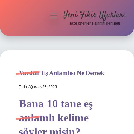
Yeni Fikir Ufukları
menüyü
aç
Taze önerilerle zihnini genişlet!
Anasayfa
Gizlilik Politikası
Yasal Uyarı
Yurdun Eş Anlamlısı Ne Demek
Hakkımızda
Tarih: Ağustos 23, 2025
Bana 10 tane eş
anlamlı kelime
söyler misin?