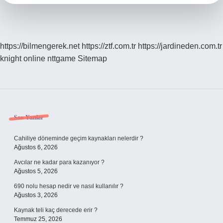
https://bilmengerek.net
https://ztf.com.tr
https://jardineden.com.tr
knight online
nttgame
Sitemap
Sidebar
Son Yazılar
Cahiliye döneminde geçim kaynakları nelerdir ?
Ağustos 6, 2026
Avcılar ne kadar para kazanıyor ?
Ağustos 5, 2026
690 nolu hesap nedir ve nasıl kullanılır ?
Ağustos 3, 2026
Kaynak teli kaç derecede erir ?
Temmuz 25, 2026