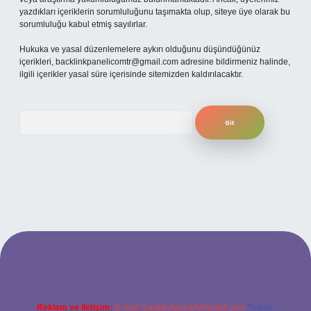
yazdıkları içeriklerin sorumluluğunu taşımakta olup, siteye üye olarak bu
sorumluluğu kabul etmiş sayılırlar.
Hukuka ve yasal düzenlemelere aykırı olduğunu düşündüğünüz
içerikleri,
backlinkpanelicomtr@gmail.com
adresine bildirmeniz halinde,
ilgili içerikler yasal süre içerisinde sitemizden kaldırılacaktır.
Arama
 giriş
ilbet mobil giriş
ilbet giriş adresi
www.betexper.xyz/
Reklam ve İletişim:
E-mail:
backlinkpaneli@gmail.com
Teams: