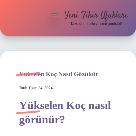
Yeni Fikir Ufukları
menüyü
aç
Taze önerilerle zihnini genişlet!
Anasayfa
Gizlilik Politikası
Yasal Uyarı
Yükselen Koç Nasıl Gözükür
Hakkımızda
Tarih: Ekim 24, 2024
Yükselen Koç nasıl
görünür?