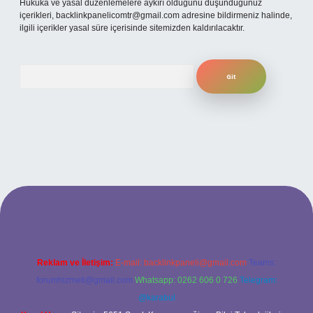
Hukuka ve yasal düzenlemelere aykırı olduğunu düşündüğünüz
içerikleri,
backlinkpanelicomtr@gmail.com
adresine bildirmeniz halinde,
ilgili içerikler yasal süre içerisinde sitemizden kaldırılacaktır.
Arama
t mobil giriş
ilbet giriş adresi
www.betexper.xyz/
Reklam ve İletişim:
E-mail:
backlinkpaneli@gmail.com
Teams:
forumhizmeti@gmail.com
Whatsapp: 0262 606 0 726
Telegram:
@karabul