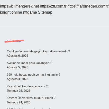
https://bilmengerek.net
https://ztf.com.tr
https://jardineden.com.tr
knight online
nttgame
Sitemap
Sidebar
Son Yazılar
Cahiliye döneminde geçim kaynakları nelerdir ?
Ağustos 6, 2026
Avcılar ne kadar para kazanıyor ?
Ağustos 5, 2026
690 nolu hesap nedir ve nasıl kullanılır ?
Ağustos 3, 2026
Kaynak teli kaç derecede erir ?
Temmuz 25, 2026
Kavram Üniversitesi müdürü kimdir ?
Temmuz 24, 2026