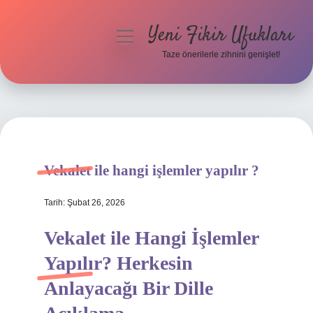
Yeni Fikir Ufukları
menüyü
aç
Taze önerilerle zihnini genişlet!
Anasayfa
Gizlilik Politikası
Yasal Uyarı
Vekalet ile hangi işlemler yapılır ?
Hakkımızda
Tarih: Şubat 26, 2026
Vekalet ile Hangi İşlemler
Yapılır? Herkesin
Anlayacağı Bir Dille