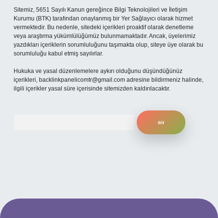
Sitemiz, 5651 Sayılı Kanun gereğince Bilgi Teknolojileri ve İletişim
Kurumu (BTK) tarafından onaylanmış bir Yer Sağlayıcı olarak hizmet
vermektedir. Bu nedenle, sitedeki içerikleri proaktif olarak denetleme
veya araştırma yükümlülüğümüz bulunmamaktadır. Ancak, üyelerimiz
yazdıkları içeriklerin sorumluluğunu taşımakta olup, siteye üye olarak bu
sorumluluğu kabul etmiş sayılırlar.
Hukuka ve yasal düzenlemelere aykırı olduğunu düşündüğünüz
içerikleri,
backlinkpanelicomtr@gmail.com
adresine bildirmeniz halinde,
ilgili içerikler yasal süre içerisinde sitemizden kaldırılacaktır.
Arama
t giriş adresi
www.betexper.xyz/