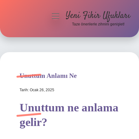
Yeni Fikir Ufukları
menüyü
aç
Taze önerilerle zihnini genişlet!
Anasayfa
Gizlilik Politikası
Yasal Uyarı
Unuttum Anlamı Ne
Hakkımızda
Tarih: Ocak 26, 2025
Unuttum ne anlama
gelir?