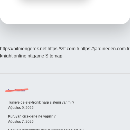
https://bilmengerek.net
https://ztf.com.tr
https://jardineden.com.tr
knight online
nttgame
Sitemap
Sidebar
Son Yazılar
Türkiye’de elektronik harp sistemi var mı ?
Ağustos 9, 2026
Kuruyan ciceklerle ne yapılır ?
Ağustos 7, 2026