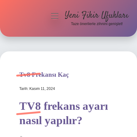
Yeni Fikir Ufukları
menüyü
aç
Taze önerilerle zihnini genişlet!
Anasayfa
Gizlilik Politikası
Yasal Uyarı
Tv8 Frekansı Kaç
Hakkımızda
Tarih: Kasım 11, 2024
TV8 frekans ayarı
nasıl yapılır?