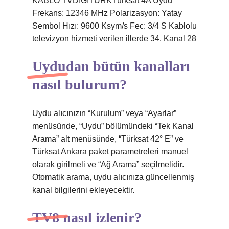
KABLO TVDİGİTURKTürksat 4A Uydu
Frekans: 12346 MHz Polarizasyon: Yatay
Sembol Hızı: 9600 Ksym/s Fec: 3/4 S Kablolu
televizyon hizmeti verilen illerde 34. Kanal 28
Uydudan bütün kanalları
nasıl bulurum?
Uydu alıcınızın “Kurulum” veya “Ayarlar”
menüsünde, “Uydu” bölümündeki “Tek Kanal
Arama” alt menüsünde, “Türksat 42° E” ve
Türksat Ankara paket parametreleri manuel
olarak girilmeli ve “Ağ Arama” seçilmelidir.
Otomatik arama, uydu alıcınıza güncellenmiş
kanal bilgilerini ekleyecektir.
TV8 nasıl izlenir?