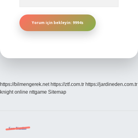
https://bilmengerek.net
https://ztf.com.tr
https://jardineden.com.tr
knight online
nttgame
Sitemap
Sidebar
Son Yazılar