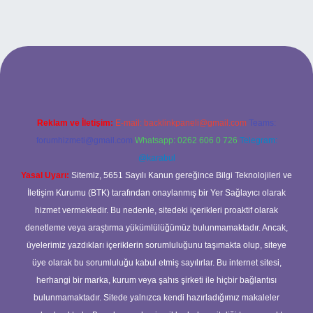
t giriş adresi
www.betexper.xyz/
Reklam ve İletişim:
E-mail:
backlinkpaneli@gmail.com
Teams:
forumhizmeti@gmail.com
Whatsapp: 0262 606 0 726
Telegram:
@karabul
Yasal Uyarı:
Sitemiz, 5651 Sayılı Kanun gereğince Bilgi Teknolojileri ve
İletişim Kurumu (BTK) tarafından onaylanmış bir Yer Sağlayıcı olarak
hizmet vermektedir. Bu nedenle, sitedeki içerikleri proaktif olarak
denetleme veya araştırma yükümlülüğümüz bulunmamaktadır. Ancak,
üyelerimiz yazdıkları içeriklerin sorumluluğunu taşımakta olup, siteye
üye olarak bu sorumluluğu kabul etmiş sayılırlar. Bu internet sitesi,
herhangi bir marka, kurum veya şahıs şirketi ile hiçbir bağlantısı
bulunmamaktadır. Sitede yalnızca kendi hazırladığımız makaleler