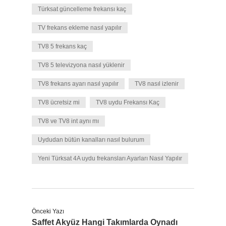
Türksat güncelleme frekansı kaç
TV frekans ekleme nasıl yapılır
TV8 5 frekans kaç
TV8 5 televizyona nasıl yüklenir
TV8 frekans ayarı nasıl yapılır
TV8 nasıl izlenir
TV8 ücretsiz mi
TV8 uydu Frekansı Kaç
TV8 ve TV8 int aynı mı
Uydudan bütün kanalları nasıl bulurum
Yeni Türksat 4A uydu frekansları Ayarları Nasıl Yapılır
Önceki Yazı
Saffet Akyüz Hangi Takımlarda Oynadı