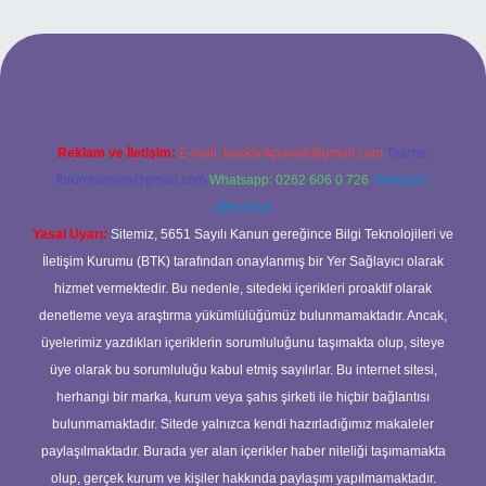
iriş adresi
www.betexper.xyz/
Reklam ve İletişim:
E-mail:
backlinkpaneli@gmail.com
Teams:
forumhizmeti@gmail.com
Whatsapp: 0262 606 0 726
Telegram:
@karabul
Yasal Uyarı:
Sitemiz, 5651 Sayılı Kanun gereğince Bilgi Teknolojileri ve
İletişim Kurumu (BTK) tarafından onaylanmış bir Yer Sağlayıcı olarak
hizmet vermektedir. Bu nedenle, sitedeki içerikleri proaktif olarak
denetleme veya araştırma yükümlülüğümüz bulunmamaktadır. Ancak,
üyelerimiz yazdıkları içeriklerin sorumluluğunu taşımakta olup, siteye
üye olarak bu sorumluluğu kabul etmiş sayılırlar. Bu internet sitesi,
herhangi bir marka, kurum veya şahıs şirketi ile hiçbir bağlantısı
bulunmamaktadır. Sitede yalnızca kendi hazırladığımız makaleler
paylaşılmaktadır. Burada yer alan içerikler haber niteliği taşımamakta
olup, gerçek kurum ve kişiler hakkında paylaşım yapılmamaktadır.