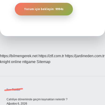
https://bilmengerek.net
https://ztf.com.tr
https://jardineden.com.tr
knight online
nttgame
Sitemap
Sidebar
Son Yazılar
Cahiliye döneminde geçim kaynakları nelerdir ?
Ağustos 6, 2026