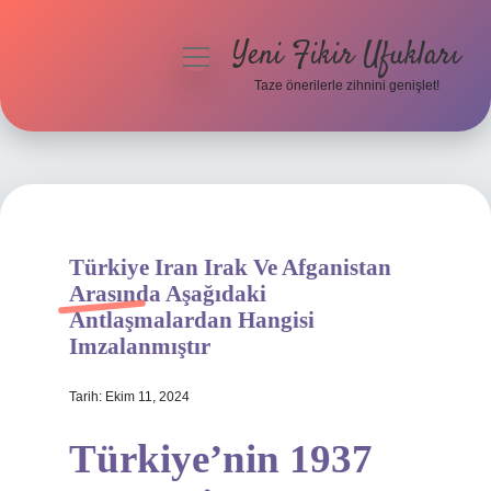
Yeni Fikir Ufukları
menüyü
aç
Taze önerilerle zihnini genişlet!
Anasayfa
Gizlilik Politikası
Yasal Uyarı
Türkiye Iran Irak Ve Afganistan
Hakkımızda
Arasında Aşağıdaki
Antlaşmalardan Hangisi
Imzalanmıştır
Tarih: Ekim 11, 2024
Türkiye’nin 1937