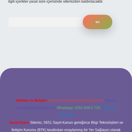
ilgili içerikler yasal süre içerisinde sitemizden kaldırılacaktır.
Arama
 giriş adresi
www.betexper.xyz/
Reklam ve İletişim:
E-mail:
backlinkpaneli@gmail.com
Teams:
forumhizmeti@gmail.com
Whatsapp: 0262 606 0 726
Telegram:
@karabul
Yasal Uyarı:
Sitemiz, 5651 Sayılı Kanun gereğince Bilgi Teknolojileri ve
İletişim Kurumu (BTK) tarafından onaylanmış bir Yer Sağlayıcı olarak