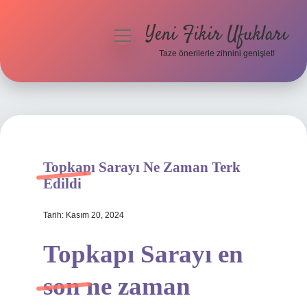
Yeni Fikir Ufukları
menüyü
aç
Taze önerilerle zihnini genişlet!
Anasayfa
Gizlilik Politikası
Yasal Uyarı
Topkapı Sarayı Ne Zaman Terk
Hakkımızda
Edildi
Tarih: Kasım 20, 2024
Topkapı Sarayı en
son ne zaman