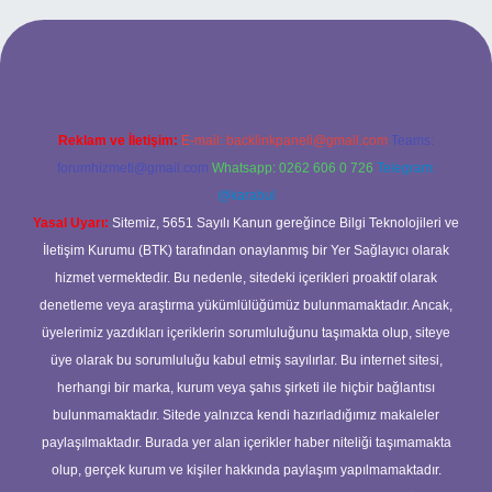
bet giriş adresi
www.betexper.xyz/
Reklam ve İletişim:
E-mail:
backlinkpaneli@gmail.com
Teams:
forumhizmeti@gmail.com
Whatsapp: 0262 606 0 726
Telegram:
@karabul
Yasal Uyarı:
Sitemiz, 5651 Sayılı Kanun gereğince Bilgi Teknolojileri ve
İletişim Kurumu (BTK) tarafından onaylanmış bir Yer Sağlayıcı olarak
hizmet vermektedir. Bu nedenle, sitedeki içerikleri proaktif olarak
denetleme veya araştırma yükümlülüğümüz bulunmamaktadır. Ancak,
üyelerimiz yazdıkları içeriklerin sorumluluğunu taşımakta olup, siteye
üye olarak bu sorumluluğu kabul etmiş sayılırlar. Bu internet sitesi,
herhangi bir marka, kurum veya şahıs şirketi ile hiçbir bağlantısı
bulunmamaktadır. Sitede yalnızca kendi hazırladığımız makaleler
paylaşılmaktadır. Burada yer alan içerikler haber niteliği taşımamakta
olup, gerçek kurum ve kişiler hakkında paylaşım yapılmamaktadır.