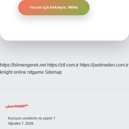
https://bilmengerek.net
https://ztf.com.tr
https://jardineden.com.tr
knight online
nttgame
Sitemap
Sidebar
Son Yazılar
Kuruyan ciceklerle ne yapılır ?
Ağustos 7, 2026