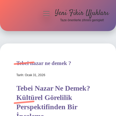
Yeni Fikir Ufukları
menüyü
aç
Taze önerilerle zihnini genişlet!
Anasayfa
Gizlilik Politikası
Yasal Uyarı
Tebei nazar ne demek ?
Hakkımızda
Tarih: Ocak 31, 2026
Tebei Nazar Ne Demek?
Kültürel Görelilik
Perspektifinden Bir