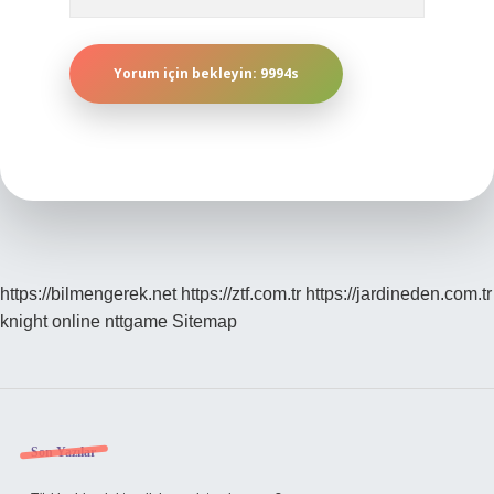
https://bilmengerek.net
https://ztf.com.tr
https://jardineden.com.tr
knight online
nttgame
Sitemap
Sidebar
Son Yazılar