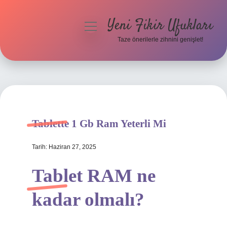
Yeni Fikir Ufukları
menüyü
aç
Taze önerilerle zihnini genişlet!
Anasayfa
Gizlilik Politikası
Yasal Uyarı
Tablette 1 Gb Ram Yeterli Mi
Hakkımızda
Tarih: Haziran 27, 2025
Tablet RAM ne
kadar olmalı?