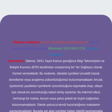
ş
ilbet giriş adresi
www.betexper.xyz/
Reklam ve İletişim:
E-mail:
backlinkpaneli@gmail.com
Teams:
forumhizmeti@gmail.com
Whatsapp: 0262 606 0 726
Telegram:
@karabul
Yasal Uyarı:
Sitemiz, 5651 Sayılı Kanun gereğince Bilgi Teknolojileri ve
İletişim Kurumu (BTK) tarafından onaylanmış bir Yer Sağlayıcı olarak
hizmet vermektedir. Bu nedenle, sitedeki içerikleri proaktif olarak
denetleme veya araştırma yükümlülüğümüz bulunmamaktadır. Ancak,
üyelerimiz yazdıkları içeriklerin sorumluluğunu taşımakta olup, siteye
üye olarak bu sorumluluğu kabul etmiş sayılırlar. Bu internet sitesi,
herhangi bir marka, kurum veya şahıs şirketi ile hiçbir bağlantısı
bulunmamaktadır. Sitede yalnızca kendi hazırladığımız makaleler
paylaşılmaktadır. Burada yer alan içerikler haber niteliği taşımamakta