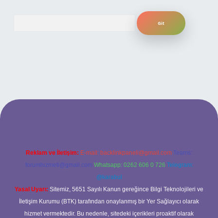
Arama
iş
ilbet giriş adresi
www.betexper.xyz/
Reklam ve İletişim:
E-mail:
backlinkpaneli@gmail.com
Teams:
forumhizmeti@gmail.com
Whatsapp: 0262 606 0 726
Telegram:
@karabul
Yasal Uyarı:
Sitemiz, 5651 Sayılı Kanun gereğince Bilgi Teknolojileri ve
İletişim Kurumu (BTK) tarafından onaylanmış bir Yer Sağlayıcı olarak
hizmet vermektedir. Bu nedenle, sitedeki içerikleri proaktif olarak