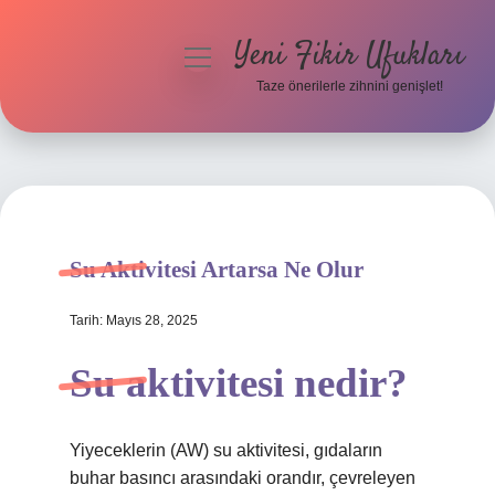
Yeni Fikir Ufukları
menüyü
aç
Taze önerilerle zihnini genişlet!
Anasayfa
Gizlilik Politikası
Yasal Uyarı
Su Aktivitesi Artarsa Ne Olur
Hakkımızda
Tarih: Mayıs 28, 2025
Su aktivitesi nedir?
Yiyeceklerin (AW) su aktivitesi, gıdaların
buhar basıncı arasındaki orandır, çevreleyen