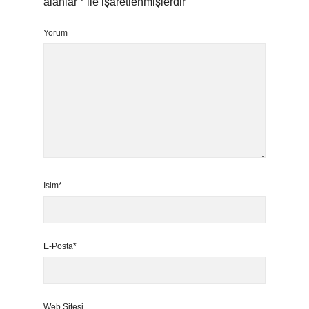
alanlar
*
ile işaretlenmişlerdir
Yorum
İsim*
E-Posta*
Web Sitesi