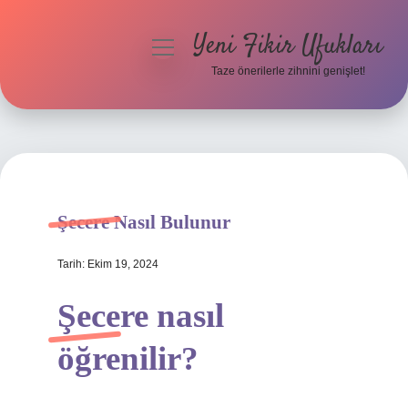
Yeni Fikir Ufukları
menüyü
aç
Taze önerilerle zihnini genişlet!
Anasayfa
Gizlilik Politikası
Yasal Uyarı
Şecere Nasıl Bulunur
Hakkımızda
Tarih: Ekim 19, 2024
Şecere nasıl
öğrenilir?