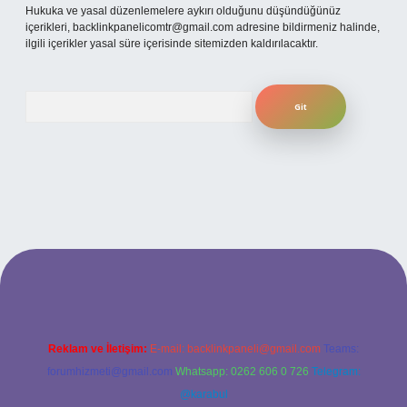
Hukuka ve yasal düzenlemelere aykırı olduğunu düşündüğünüz
içerikleri,
backlinkpanelicomtr@gmail.com
adresine bildirmeniz halinde,
ilgili içerikler yasal süre içerisinde sitemizden kaldırılacaktır.
Arama
bet giriş adresi
www.betexper.xyz/
Reklam ve İletişim:
E-mail:
backlinkpaneli@gmail.com
Teams:
forumhizmeti@gmail.com
Whatsapp: 0262 606 0 726
Telegram:
@karabul