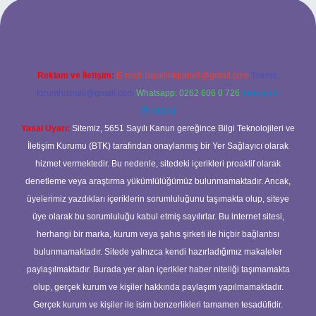
giriş adresi
www.betexper.xyz/
Reklam ve İletişim:
E-mail:
backlinkpaneli@gmail.com
Teams:
forumhizmeti@gmail.com
Whatsapp: 0262 606 0 726
Telegram:
@karabul
Yasal Uyarı:
Sitemiz, 5651 Sayılı Kanun gereğince Bilgi Teknolojileri ve
İletişim Kurumu (BTK) tarafından onaylanmış bir Yer Sağlayıcı olarak
hizmet vermektedir. Bu nedenle, sitedeki içerikleri proaktif olarak
denetleme veya araştırma yükümlülüğümüz bulunmamaktadır. Ancak,
üyelerimiz yazdıkları içeriklerin sorumluluğunu taşımakta olup, siteye
üye olarak bu sorumluluğu kabul etmiş sayılırlar. Bu internet sitesi,
herhangi bir marka, kurum veya şahıs şirketi ile hiçbir bağlantısı
bulunmamaktadır. Sitede yalnızca kendi hazırladığımız makaleler
paylaşılmaktadır. Burada yer alan içerikler haber niteliği taşımamakta
olup, gerçek kurum ve kişiler hakkında paylaşım yapılmamaktadır.
Gerçek kurum ve kişiler ile isim benzerlikleri tamamen tesadüfidir.