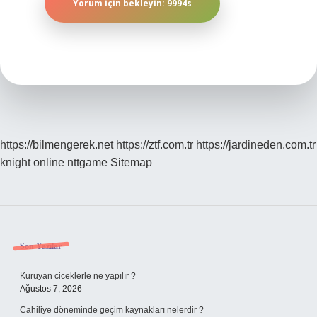
https://bilmengerek.net
https://ztf.com.tr
https://jardineden.com.tr
knight online
nttgame
Sitemap
Sidebar
Son Yazılar
Kuruyan ciceklerle ne yapılır ?
Ağustos 7, 2026
Cahiliye döneminde geçim kaynakları nelerdir ?