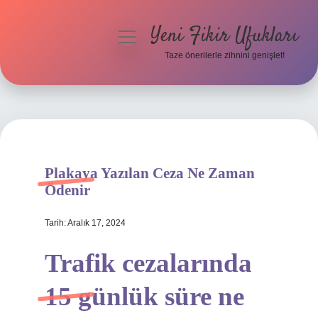
Yeni Fikir Ufukları
menüyü
aç
Taze önerilerle zihnini genişlet!
Anasayfa
Gizlilik Politikası
Yasal Uyarı
Plakaya Yazılan Ceza Ne Zaman
Hakkımızda
Ödenir
Tarih: Aralık 17, 2024
Trafik cezalarında
15 günlük süre ne