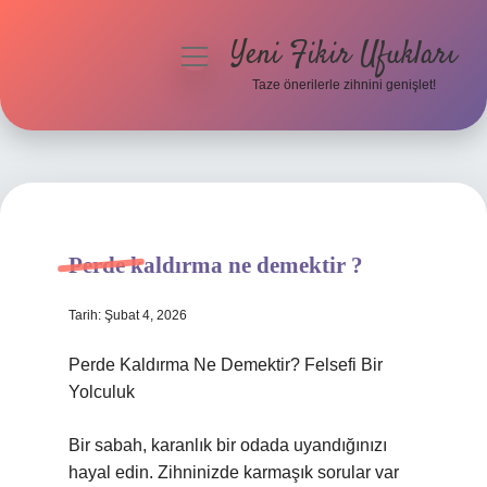
Yeni Fikir Ufukları
menüyü
aç
Taze önerilerle zihnini genişlet!
Anasayfa
Gizlilik Politikası
Yasal Uyarı
Perde kaldırma ne demektir ?
Hakkımızda
Tarih: Şubat 4, 2026
Perde Kaldırma Ne Demektir? Felsefi Bir
Yolculuk
Bir sabah, karanlık bir odada uyandığınızı
hayal edin. Zihninizde karmaşık sorular var