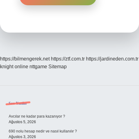
https://bilmengerek.net
https://ztf.com.tr
https://jardineden.com.tr
knight online
nttgame
Sitemap
Sidebar
Son Yazılar
Avcılar ne kadar para kazanıyor ?
Ağustos 5, 2026
690 nolu hesap nedir ve nasıl kullanılır ?
Ağustos 3, 2026