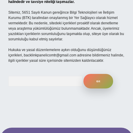
halindedir ve tavsiye niteliği taşımazlar.
Sitemiz, 5651 Sayılı Kanun gereğince Bilgi Teknolojileri ve İletişim
Kurumu (BTK) tarafından onaylanmış bir Yer Sağlayıcı olarak hizmet
vermektedir. Bu nedenle, sitedeki içerikleri proaktif olarak denetleme
veya araştırma yükümlülüğümüz bulunmamaktadır. Ancak, üyelerimiz
yazdıkları içeriklerin sorumluluğunu taşımakta olup, siteye üye olarak bu
sorumluluğu kabul etmiş sayılırlar.
Hukuka ve yasal düzenlemelere aykırı olduğunu düşündüğünüz
içerikleri,
backlinkpanelicomtr@gmail.com
adresine bildirmeniz halinde,
ilgili içerikler yasal süre içerisinde sitemizden kaldırılacaktır.
Arama
iş
ilbet mobil giriş
ilbet giriş adresi
www.betexper.xyz/