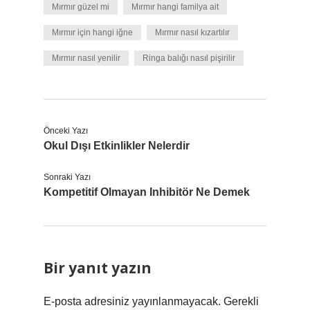
Mırmır güzel mi
Mırmır hangi familya ait
Mırmır için hangi iğne
Mırmır nasıl kızartılır
Mırmır nasıl yenilir
Ringa balığı nasıl pişirilir
Önceki Yazı
Okul Dışı Etkinlikler Nelerdir
Sonraki Yazı
Kompetitif Olmayan Inhibitör Ne Demek
Bir yanıt yazın
E-posta adresiniz yayınlanmayacak.
Gerekli