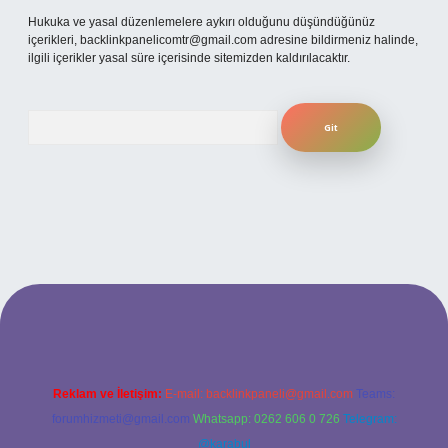
Hukuka ve yasal düzenlemelere aykırı olduğunu düşündüğünüz
içerikleri,
backlinkpanelicomtr@gmail.com
adresine bildirmeniz halinde,
ilgili içerikler yasal süre içerisinde sitemizden kaldırılacaktır.
Arama
lbet giriş adresi
www.betexper.xyz/
Reklam ve İletişim:
E-mail:
backlinkpaneli@gmail.com
Teams:
forumhizmeti@gmail.com
Whatsapp: 0262 606 0 726
Telegram:
@karabul