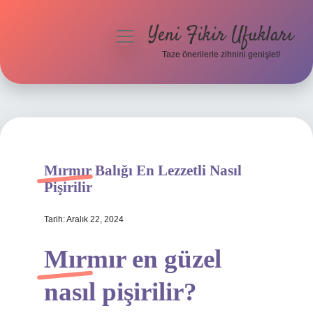
Yeni Fikir Ufukları
menüyü
aç
Taze önerilerle zihnini genişlet!
Anasayfa
Gizlilik Politikası
Yasal Uyarı
Mırmır Balığı En Lezzetli Nasıl
Hakkımızda
Pişirilir
Tarih: Aralık 22, 2024
Mırmır en güzel
nasıl pişirilir?