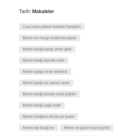
Tarih:
Makaleler
Cıva oranı yüksek balıklar hangileri
Mırmır avı hangi saatlerde yapılır
Mırmır balığı hangi yeme gelir
Mırmır balığı lezzetli midir
Mırmır balığı ne ile beslenir
Mırmır balığı ne zaman yenir
Mırmır balığı tavada nasıl pişirilir
Mırmır balığı yağlı mıdır
Mırmır balığının kilosu ne kadar
Mırmır dip balığı mı
Mırmır en güzel nasıl pişirilir