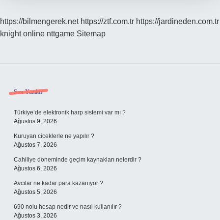
https://bilmengerek.net
https://ztf.com.tr
https://jardineden.com.tr
knight online
nttgame
Sitemap
Sidebar
Son Yazılar
Türkiye’de elektronik harp sistemi var mı ?
Ağustos 9, 2026
Kuruyan ciceklerle ne yapılır ?
Ağustos 7, 2026
Cahiliye döneminde geçim kaynakları nelerdir ?
Ağustos 6, 2026
Avcılar ne kadar para kazanıyor ?
Ağustos 5, 2026
690 nolu hesap nedir ve nasıl kullanılır ?
Ağustos 3, 2026