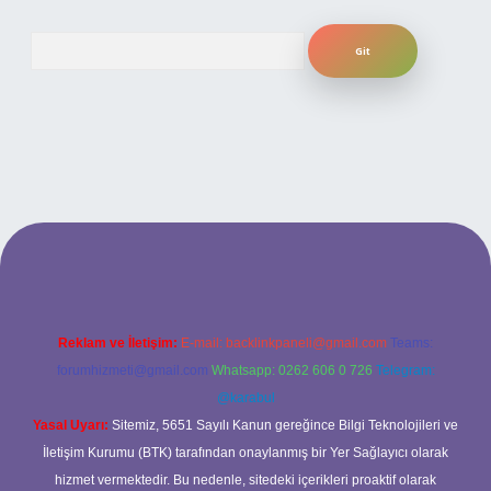
Arama
bet giriş adresi
www.betexper.xyz/
Reklam ve İletişim:
E-mail:
backlinkpaneli@gmail.com
Teams:
forumhizmeti@gmail.com
Whatsapp: 0262 606 0 726
Telegram:
@karabul
Yasal Uyarı:
Sitemiz, 5651 Sayılı Kanun gereğince Bilgi Teknolojileri ve
İletişim Kurumu (BTK) tarafından onaylanmış bir Yer Sağlayıcı olarak
hizmet vermektedir. Bu nedenle, sitedeki içerikleri proaktif olarak