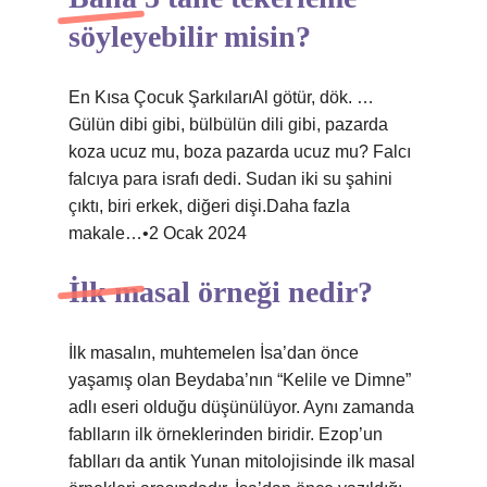
söyleyebilir misin?
En Kısa Çocuk ŞarkılarıAl götür, dök. …
Gülün dibi gibi, bülbülün dili gibi, pazarda
koza ucuz mu, boza pazarda ucuz mu? Falcı
falcıya para israfı dedi. Sudan iki su şahini
çıktı, biri erkek, diğeri dişi.Daha fazla
makale…•2 Ocak 2024
İlk masal örneği nedir?
İlk masalın, muhtemelen İsa’dan önce
yaşamış olan Beydaba’nın “Kelile ve Dimne”
adlı eseri olduğu düşünülüyor. Aynı zamanda
fablların ilk örneklerinden biridir. Ezop’un
fablları da antik Yunan mitolojisinde ilk masal