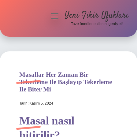
Yeni Fikir Ufukları
menüyü
aç
Taze önerilerle zihnini genişlet!
Anasayfa
Gizlilik Politikası
Yasal Uyarı
Masallar Her Zaman Bir
Hakkımızda
Tekerleme Ile Başlayıp Tekerleme
Ile Biter Mi
Tarih: Kasım 5, 2024
Masal nasıl
bitirilir?