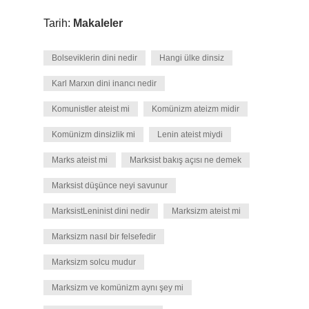
Tarih:
Makaleler
Bolseviklerin dini nedir
Hangi ülke dinsiz
Karl Marxın dini inancı nedir
Komunistler ateist mi
Komünizm ateizm midir
Komünizm dinsizlik mi
Lenin ateist miydi
Marks ateist mi
Marksist bakış açısı ne demek
Marksist düşünce neyi savunur
MarksistLeninist dini nedir
Marksizm ateist mi
Marksizm nasıl bir felsefedir
Marksizm solcu mudur
Marksizm ve komünizm aynı şey mi