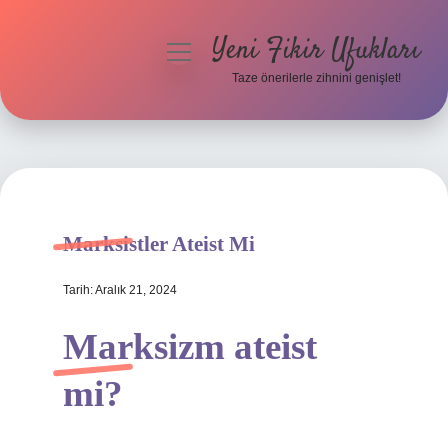
Yeni Fikir Ufukları
menüyü
aç
Taze önerilerle zihnini genişlet!
Anasayfa
Gizlilik Politikası
Yasal Uyarı
Marksistler Ateist Mi
Hakkımızda
Tarih: Aralık 21, 2024
Marksizm ateist
mi?