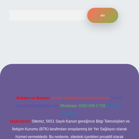
Arama
iriş adresi
www.betexper.xyz/
Reklam ve İletişim:
E-mail:
backlinkpaneli@gmail.com
Teams:
forumhizmeti@gmail.com
Whatsapp: 0262 606 0 726
Telegram:
@karabul
Yasal Uyarı:
Sitemiz, 5651 Sayılı Kanun gereğince Bilgi Teknolojileri ve
İletişim Kurumu (BTK) tarafından onaylanmış bir Yer Sağlayıcı olarak
hizmet vermektedir. Bu nedenle, sitedeki içerikleri proaktif olarak