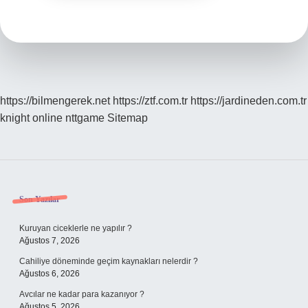
https://bilmengerek.net
https://ztf.com.tr
https://jardineden.com.tr
knight online
nttgame
Sitemap
Sidebar
Son Yazılar
Kuruyan ciceklerle ne yapılır ?
Ağustos 7, 2026
Cahiliye döneminde geçim kaynakları nelerdir ?
Ağustos 6, 2026
Avcılar ne kadar para kazanıyor ?
Ağustos 5, 2026