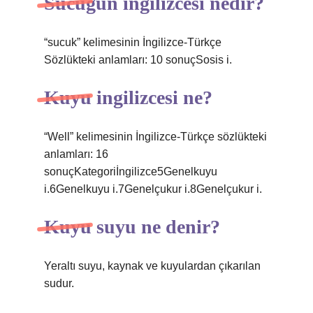
Sucugun ingilizcesi nedir?
“sucuk” kelimesinin İngilizce-Türkçe
Sözlükteki anlamları: 10 sonuçSosis i.
Kuyu ingilizcesi ne?
“Well” kelimesinin İngilizce-Türkçe sözlükteki
anlamları: 16
sonuçKategoriİngilizce5Genelkuyu
i.6Genelkuyu i.7Genelçukur i.8Genelçukur i.
Kuyu suyu ne denir?
Yeraltı suyu, kaynak ve kuyulardan çıkarılan
sudur.