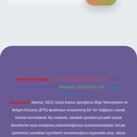
bet giriş adresi
www.betexper.xyz/
Reklam ve İletişim:
E-mail:
backlinkpaneli@gmail.com
Teams:
forumhizmeti@gmail.com
Whatsapp: 0262 606 0 726
Telegram:
@karabul
Yasal Uyarı:
Sitemiz, 5651 Sayılı Kanun gereğince Bilgi Teknolojileri ve
İletişim Kurumu (BTK) tarafından onaylanmış bir Yer Sağlayıcı olarak
hizmet vermektedir. Bu nedenle, sitedeki içerikleri proaktif olarak
denetleme veya araştırma yükümlülüğümüz bulunmamaktadır. Ancak,
üyelerimiz yazdıkları içeriklerin sorumluluğunu taşımakta olup, siteye