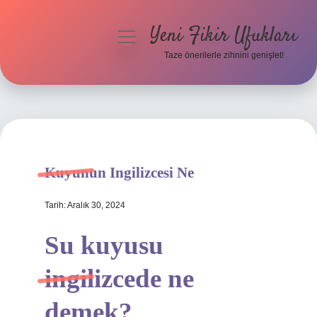
Yeni Fikir Ufukları
menüyü
aç
Taze önerilerle zihnini genişlet!
Anasayfa
Gizlilik Politikası
Yasal Uyarı
Kuyunun Ingilizcesi Ne
Hakkımızda
Tarih: Aralık 30, 2024
Su kuyusu
ingilizcede ne
demek?