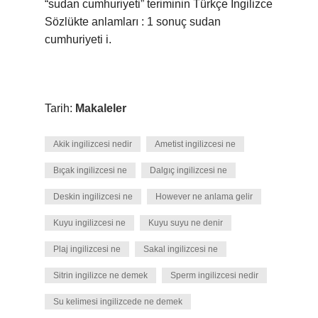
“sudan cumhuriyeti” teriminin Türkçe İngilizce
Sözlükte anlamları : 1 sonuç sudan
cumhuriyeti i.
Tarih:
Makaleler
Akik ingilizcesi nedir
Ametist ingilizcesi ne
Bıçak ingilizcesi ne
Dalgıç ingilizcesi ne
Deskin ingilizcesi ne
However ne anlama gelir
Kuyu ingilizcesi ne
Kuyu suyu ne denir
Plaj ingilizcesi ne
Sakal ingilizcesi ne
Sitrin ingilizce ne demek
Sperm ingilizcesi nedir
Su kelimesi ingilizcede ne demek