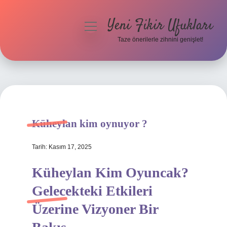
Yeni Fikir Ufukları
menüyü
aç
Taze önerilerle zihnini genişlet!
Anasayfa
Gizlilik Politikası
Yasal Uyarı
Küheylan kim oynuyor ?
Hakkımızda
Tarih: Kasım 17, 2025
Küheylan Kim Oyuncak?
Gelecekteki Etkileri
Üzerine Vizyoner Bir