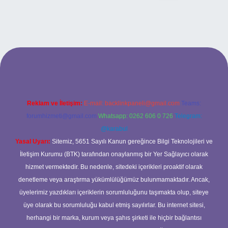
t mobil giriş
ilbet giriş adresi
www.betexper.xyz/
Reklam ve İletişim:
E-mail:
backlinkpaneli@gmail.com
Teams:
forumhizmeti@gmail.com
Whatsapp: 0262 606 0 726
Telegram:
@karabul
Yasal Uyarı:
Sitemiz, 5651 Sayılı Kanun gereğince Bilgi Teknolojileri ve
İletişim Kurumu (BTK) tarafından onaylanmış bir Yer Sağlayıcı olarak
hizmet vermektedir. Bu nedenle, sitedeki içerikleri proaktif olarak
denetleme veya araştırma yükümlülüğümüz bulunmamaktadır. Ancak,
üyelerimiz yazdıkları içeriklerin sorumluluğunu taşımakta olup, siteye
üye olarak bu sorumluluğu kabul etmiş sayılırlar. Bu internet sitesi,
herhangi bir marka, kurum veya şahıs şirketi ile hiçbir bağlantısı