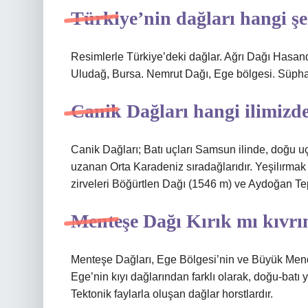
Türkiye’nin dağları hangi şe
Resimlerle Türkiye’deki dağlar. Ağrı Dağı Hasan
Uludağ, Bursa. Nemrut Dağı, Ege bölgesi. Süph
Canik Dağları hangi ilimizd
Canik Dağları; Batı uçları Samsun ilinde, doğu u
uzanan Orta Karadeniz sıradağlarıdır. Yeşilırmak
zirveleri Böğürtlen Dağı (1546 m) ve Aydoğan Te
Menteşe Dağı Kırık mı kıvr
Menteşe Dağları, Ege Bölgesi’nin ve Büyük Mend
Ege’nin kıyı dağlarından farklı olarak, doğu-bat
Tektonik faylarla oluşan dağlar horstlardır.