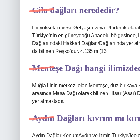
Cilo dağları nerededir?
En yüksek zirvesi, Gelyaşin veya Uludoruk olara
Türkiye’nin en güneydoğu Anadolu bölgesinde, H
Dağları’ndaki Hakkari Dağları/Dağları’nda yer al
da bilinen Reşko’dur, 4.135 m (13.
Menteşe Dağı hangi ilimizde
Muğla ilinin merkezi olan Menteşe, düz bir kaya k
arasında Masa Dağı olarak bilinen Hisar (Asar) 
yer almaktadır.
Aydın Dağları kıvrım mı kır
Aydın DağlarıKonumAydın ve İzmir, TürkiyeJeol