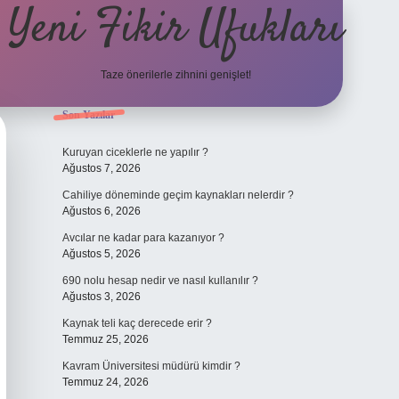
Yeni Fikir Ufukları
Taze önerilerle zihnini genişlet!
Sidebar
Son Yazılar
ilbet yeni giriş
ilbet mobil giriş
ilbet 
Kuruyan ciceklerle ne yapılır ?
Ağustos 7, 2026
Cahiliye döneminde geçim kaynakları nelerdir ?
Ağustos 6, 2026
Avcılar ne kadar para kazanıyor ?
Ağustos 5, 2026
690 nolu hesap nedir ve nasıl kullanılır ?
Ağustos 3, 2026
Kaynak teli kaç derecede erir ?
Temmuz 25, 2026
Kavram Üniversitesi müdürü kimdir ?
Temmuz 24, 2026