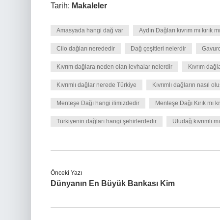
Tarih:
Makaleler
Amasyada hangi dağ var
Aydın Dağları kıvrım mı kırık m
Cilo dağları nerededir
Dağ çeşitleri nelerdir
Gavurd
Kıvrım dağlara neden olan levhalar nelerdir
Kıvrım dağl
Kıvrımlı dağlar nerede Türkiye
Kıvrımlı dağların nasıl ol
Menteşe Dağı hangi ilimizdedir
Menteşe Dağı Kırık mı kı
Türkiyenin dağları hangi şehirlerdedir
Uludağ kıvrımlı mı
Önceki Yazı
Dünyanın En Büyük Bankası Kim