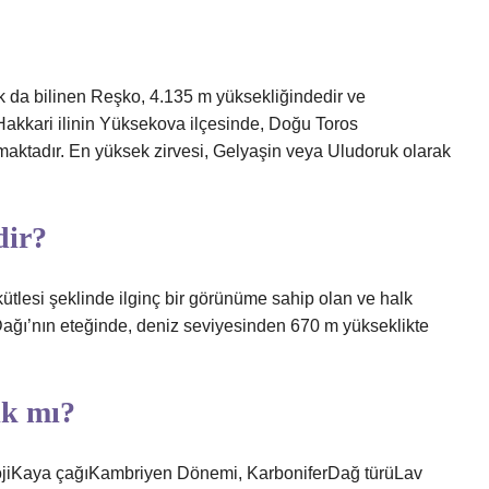
k da bilinen Reşko, 4.135 m yüksekliğindedir ve
akkari ilinin Yüksekova ilçesinde, Doğu Toros
maktadır. En yüksek zirvesi, Gelyaşin veya Uludoruk olarak
dir?
ütlesi şeklinde ilginç bir görünüme sahip olan ve halk
Dağı’nın eteğinde, deniz seviyesinden 670 m yükseklikte
ık mı?
ojiKaya çağıKambriyen Dönemi, KarboniferDağ türüLav