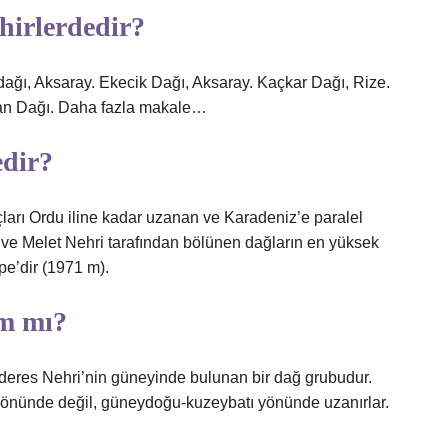
hirlerdedir?
dağı, Aksaray. Ekecik Dağı, Aksaray. Kaçkar Dağı, Rize.
an Dağı. Daha fazla makale…
edir?
çları Ordu iline kadar uzanan ve Karadeniz’e paralel
 ve Melet Nehri tarafından bölünen dağların en yüksek
pe’dir (1971 m).
ım mı?
eres Nehri’nin güneyinde bulunan bir dağ grubudur.
ı yönünde değil, güneydoğu-kuzeybatı yönünde uzanırlar.