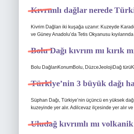
Kıvrımlı dağlar nerede Türk
Kivrim Dağları iki kuşağa uzanır: Kuzeyde Karad
ve Güney Anadolu’da Tetis Okyanusu kıyılarında bi
Bolu Dağı kıvrım mı kırık m
Bolu DağlarıKonumBolu, DüzceJeolojiDağ türüKıv
Türkiye’nin 3 büyük dağı ha
Süphan Dağı, Türkiye’nin üçüncü en yüksek dağ
kuzeyinde yer alır. Adilcevaz ilçesinde yer alır ve
Uludağ kıvrımlı mı volkanik