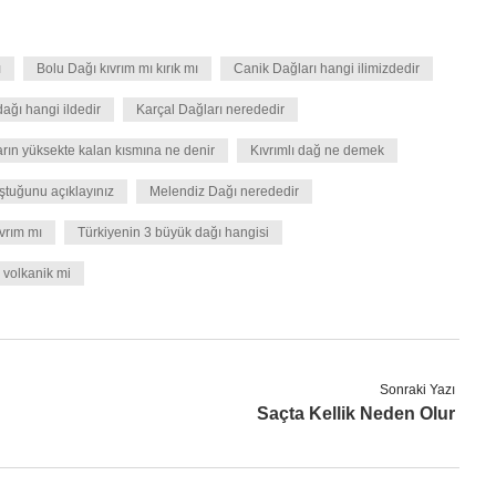
ı
Bolu Dağı kıvrım mı kırık mı
Canik Dağları hangi ilimizdedir
ağı hangi ildedir
Karçal Dağları nerededir
arın yüksekte kalan kısmına ne denir
Kıvrımlı dağ ne demek
uştuğunu açıklayınız
Melendiz Dağı nerededir
vrım mı
Türkiyenin 3 büyük dağı hangisi
 volkanik mi
Sonraki Yazı
Saçta Kellik Neden Olur