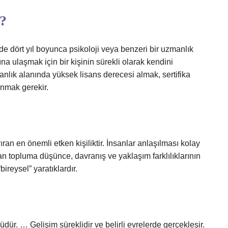
r?
ede dört yıl boyunca psikoloji veya benzeri bir uzmanlık
a ulaşmak için bir kişinin sürekli olarak kendini
manlık alanında yüksek lisans derecesi almak, sertifika
nmak gerekir.
ıran en önemli etken kişiliktir. İnsanlar anlaşılması kolay
dan topluma düşünce, davranış ve yaklaşım farklılıklarının
ireysel” yaratıklardır.
üdür. … Gelişim süreklidir ve belirli evrelerde gerçekleşir.