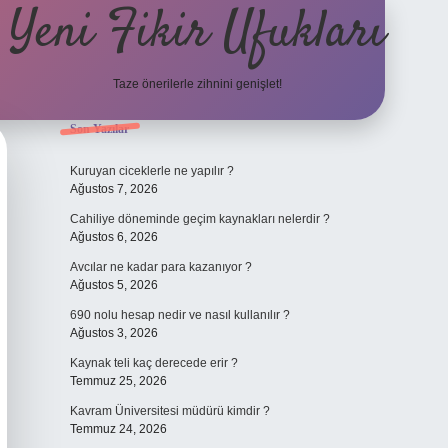
Yeni Fikir Ufukları
Taze önerilerle zihnini genişlet!
Sidebar
Son Yazılar
ilbet yeni giriş
ilbet mobil giriş
ilbet g
Kuruyan ciceklerle ne yapılır ?
Ağustos 7, 2026
Cahiliye döneminde geçim kaynakları nelerdir ?
Ağustos 6, 2026
Avcılar ne kadar para kazanıyor ?
Ağustos 5, 2026
690 nolu hesap nedir ve nasıl kullanılır ?
Ağustos 3, 2026
Kaynak teli kaç derecede erir ?
Temmuz 25, 2026
Kavram Üniversitesi müdürü kimdir ?
Temmuz 24, 2026