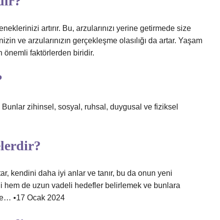
dir?
neklerinizi artırır. Bu, arzularınızı yerine getirmede size
inizin ve arzularınızın gerçekleşme olasılığı da artar. Yaşam
 önemli faktörlerden biridir.
?
. Bunlar zihinsel, sosyal, ruhsal, duygusal ve fiziksel
elerdir?
tar, kendini daha iyi anlar ve tanır, bu da onun yeni
li hem de uzun vadeli hedefler belirlemek ve bunlara
ale… •17 Ocak 2024