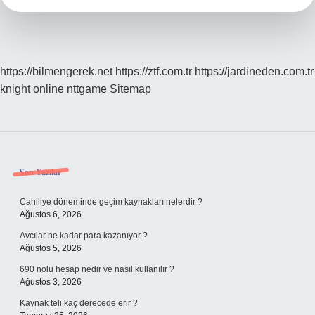
https://bilmengerek.net
https://ztf.com.tr
https://jardineden.com.tr
knight online
nttgame
Sitemap
Sidebar
Son Yazılar
Cahiliye döneminde geçim kaynakları nelerdir ?
Ağustos 6, 2026
Avcılar ne kadar para kazanıyor ?
Ağustos 5, 2026
690 nolu hesap nedir ve nasıl kullanılır ?
Ağustos 3, 2026
Kaynak teli kaç derecede erir ?