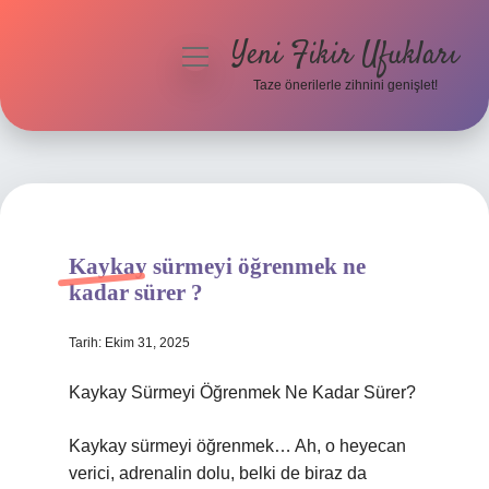
Yeni Fikir Ufukları
menüyü
aç
Taze önerilerle zihnini genişlet!
Anasayfa
Gizlilik Politikası
Yasal Uyarı
Kaykay sürmeyi öğrenmek ne
Hakkımızda
kadar sürer ?
Tarih: Ekim 31, 2025
Kaykay Sürmeyi Öğrenmek Ne Kadar Sürer?
Kaykay sürmeyi öğrenmek… Ah, o heyecan
verici, adrenalin dolu, belki de biraz da