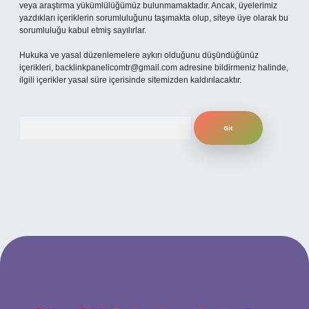
veya araştırma yükümlülüğümüz bulunmamaktadır. Ancak, üyelerimiz
yazdıkları içeriklerin sorumluluğunu taşımakta olup, siteye üye olarak bu
sorumluluğu kabul etmiş sayılırlar.
Hukuka ve yasal düzenlemelere aykırı olduğunu düşündüğünüz
içerikleri,
backlinkpanelicomtr@gmail.com
adresine bildirmeniz halinde,
ilgili içerikler yasal süre içerisinde sitemizden kaldırılacaktır.
Arama
ilbet giriş adresi
www.betexper.xyz/