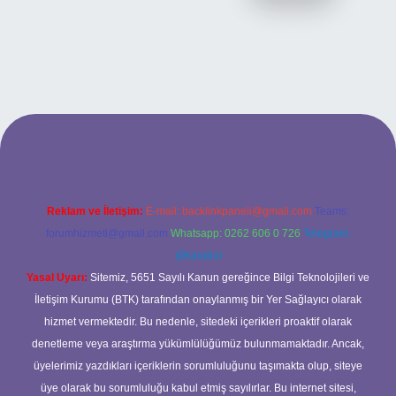
ilbet giriş adresi
www.betexper.xyz/
Reklam ve İletişim:
E-mail:
backlinkpaneli@gmail.com
Teams:
forumhizmeti@gmail.com
Whatsapp: 0262 606 0 726
Telegram:
@karabul
Yasal Uyarı:
Sitemiz, 5651 Sayılı Kanun gereğince Bilgi Teknolojileri ve
İletişim Kurumu (BTK) tarafından onaylanmış bir Yer Sağlayıcı olarak
hizmet vermektedir. Bu nedenle, sitedeki içerikleri proaktif olarak
denetleme veya araştırma yükümlülüğümüz bulunmamaktadır. Ancak,
üyelerimiz yazdıkları içeriklerin sorumluluğunu taşımakta olup, siteye
üye olarak bu sorumluluğu kabul etmiş sayılırlar. Bu internet sitesi,