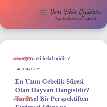
Yeni Fikir Ufukları
menüyü
aç
Taze önerilerle zihnini genişlet!
Anasayfa
Gizlilik Politikası
Yasal Uyarı
Kanguru eti helal midir ?
Hakkımızda
Tarih: Aralık 1, 2025
En Uzun Gebelik Süresi
Olan Hayvan Hangisidir?
Tarihsel Bir Perspektiften