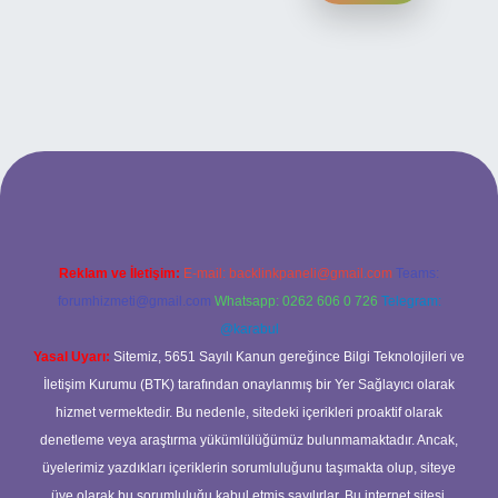
lbet giriş adresi
www.betexper.xyz/
Reklam ve İletişim:
E-mail:
backlinkpaneli@gmail.com
Teams:
forumhizmeti@gmail.com
Whatsapp: 0262 606 0 726
Telegram:
@karabul
Yasal Uyarı:
Sitemiz, 5651 Sayılı Kanun gereğince Bilgi Teknolojileri ve
İletişim Kurumu (BTK) tarafından onaylanmış bir Yer Sağlayıcı olarak
hizmet vermektedir. Bu nedenle, sitedeki içerikleri proaktif olarak
denetleme veya araştırma yükümlülüğümüz bulunmamaktadır. Ancak,
üyelerimiz yazdıkları içeriklerin sorumluluğunu taşımakta olup, siteye
üye olarak bu sorumluluğu kabul etmiş sayılırlar. Bu internet sitesi,