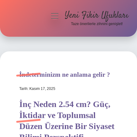
Yeni Fikir Ufukları
menüyü
aç
Taze önerilerle zihnini genişlet!
Anasayfa
Gizlilik Politikası
Yasal Uyarı
İndeterminizm ne anlama gelir ?
Hakkımızda
Tarih: Kasım 17, 2025
İnç Neden 2.54 cm? Güç,
İktidar ve Toplumsal
Düzen Üzerine Bir Siyaset