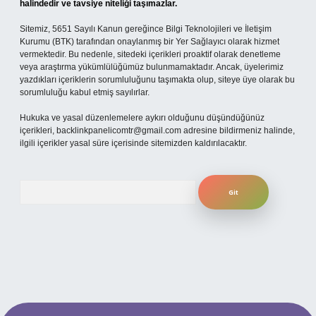
halindedir ve tavsiye niteliği taşımazlar.
Sitemiz, 5651 Sayılı Kanun gereğince Bilgi Teknolojileri ve İletişim
Kurumu (BTK) tarafından onaylanmış bir Yer Sağlayıcı olarak hizmet
vermektedir. Bu nedenle, sitedeki içerikleri proaktif olarak denetleme
veya araştırma yükümlülüğümüz bulunmamaktadır. Ancak, üyelerimiz
yazdıkları içeriklerin sorumluluğunu taşımakta olup, siteye üye olarak bu
sorumluluğu kabul etmiş sayılırlar.
Hukuka ve yasal düzenlemelere aykırı olduğunu düşündüğünüz
içerikleri,
backlinkpanelicomtr@gmail.com
adresine bildirmeniz halinde,
ilgili içerikler yasal süre içerisinde sitemizden kaldırılacaktır.
Arama
ilbet giriş adresi
www.betexper.xyz/