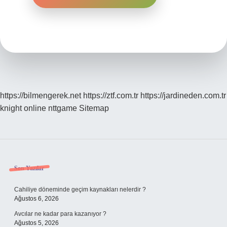
https://bilmengerek.net
https://ztf.com.tr
https://jardineden.com.tr
knight online
nttgame
Sitemap
Sidebar
Son Yazılar
Cahiliye döneminde geçim kaynakları nelerdir ?
Ağustos 6, 2026
Avcılar ne kadar para kazanıyor ?
Ağustos 5, 2026