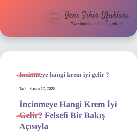
Yeni Fikir Ufukları
menüyü
aç
Taze önerilerle zihnini genişlet!
Anasayfa
Gizlilik Politikası
Yasal Uyarı
Incinmeye hangi krem iyi gelir ?
Hakkımızda
Tarih: Kasım 12, 2025
İncinmeye Hangi Krem İyi
Gelir? Felsefi Bir Bakış
Açısıyla