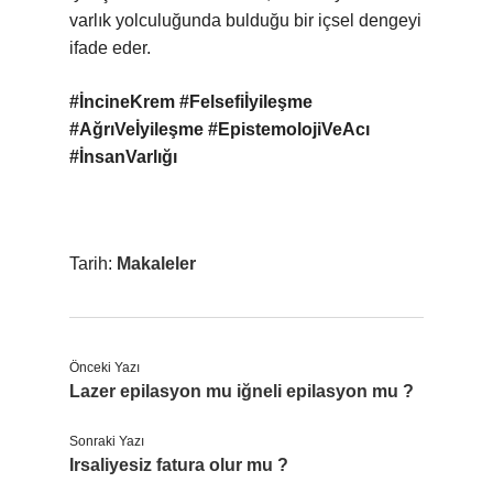
varlık yolculuğunda bulduğu bir içsel dengeyi
ifade eder.
#İncineKrem #Felsefiİyileşme
#AğrıVeİyileşme #EpistemolojiVeAcı
#İnsanVarlığı
Tarih:
Makaleler
Önceki Yazı
Lazer epilasyon mu iğneli epilasyon mu ?
Sonraki Yazı
Irsaliyesiz fatura olur mu ?