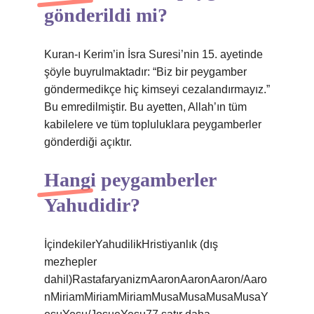
gönderildi mi?
Kuran-ı Kerim’in İsra Suresi’nin 15. ayetinde
şöyle buyrulmaktadır: “Biz bir peygamber
göndermedikçe hiç kimseyi cezalandırmayız.”
Bu emredilmiştir. Bu ayetten, Allah’ın tüm
kabilelere ve tüm topluluklara peygamberler
gönderdiği açıktır.
Hangi peygamberler
Yahudidir?
İçindekilerYahudilikHristiyanlık (dış
mezhepler
dahil)RastafaryanizmAaronAaronAaron/Aaro
nMiriamMiriamMiriamMusaMusaMusaMusaY