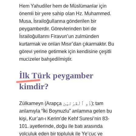
Hem Yahudiler hem de Müslümanlar için
önemli bir yere sahip olan Hz. Muhammed.
Musa, İsrailoğullarına gönderilen bir
peygamberdir. Görevlerinden biri de
İsrailoğullarını Firavun’un zulmünden
kurtarmak ve onları Mısır’dan çıkarmaktır. Bu
görevi yerine getirmek için kendisine çeşitli
mucizeler bahşedilmiştir.
İlk Türk peygamber
kimdir?
Zülkarneyn (Arapça ذُو ٱلْقَرْنَيْن); tam
anlamıyla “İki Boynuzlu” anlamına gelen bu
kişi, Kur’an-ı Kerim’de Kehf Suresi’nin 83-
101. ayetlerinde, doğu ile batı arasında
yolculuk eden bir topluluk ile Ye’cuc ve