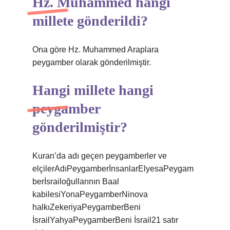
Hz. Muhammed hangi
millete gönderildi?
Ona göre Hz. Muhammed Araplara
peygamber olarak gönderilmiştir.
Hangi millete hangi
peygamber
gönderilmiştir?
Kuran’da adı geçen peygamberler ve
elçilerAdıPeygamberİnsanlarElyesaPeygam
berİsrailoğullarının Baal
kabilesiYonaPeygamberNinova
halkıZekeriyaPeygamberBeni
İsrailYahyaPeygamberBeni İsrail21 satır