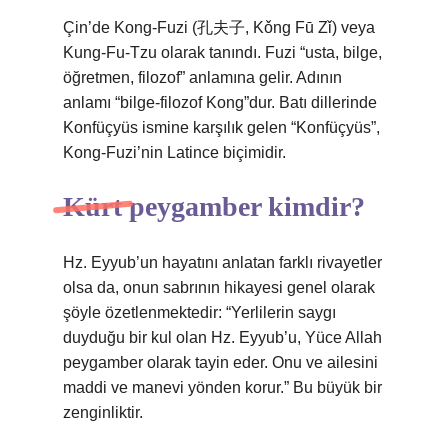
Çin’de Kong-Fuzi (孔夫子, Kǒng Fū Zǐ) veya
Kung-Fu-Tzu olarak tanındı. Fuzi “usta, bilge,
öğretmen, filozof” anlamına gelir. Adının
anlamı “bilge-filozof Kong”dur. Batı dillerinde
Konfüçyüs ismine karşılık gelen “Konfüçyüs”,
Kong-Fuzi’nin Latince biçimidir.
Kürt peygamber kimdir?
Hz. Eyyub’un hayatını anlatan farklı rivayetler
olsa da, onun sabrının hikayesi genel olarak
şöyle özetlenmektedir: “Yerlilerin saygı
duyduğu bir kul olan Hz. Eyyub’u, Yüce Allah
peygamber olarak tayin eder. Onu ve ailesini
maddi ve manevi yönden korur.” Bu büyük bir
zenginliktir.