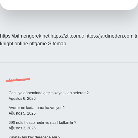
https://bilmengerek.net
https://ztf.com.tr
https://jardineden.com.tr
knight online
nttgame
Sitemap
Sidebar
Son Yazılar
Cahiliye döneminde geçim kaynakları nelerdir ?
Ağustos 6, 2026
Avcılar ne kadar para kazanıyor ?
Ağustos 5, 2026
690 nolu hesap nedir ve nasıl kullanılır ?
Ağustos 3, 2026
Kaynak teli kaç derecede erir ?