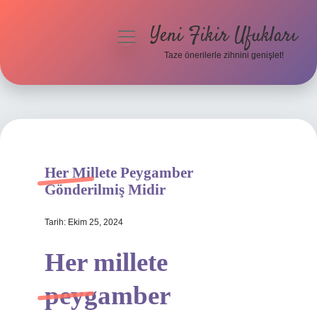
Yeni Fikir Ufukları
menüyü
aç
Taze önerilerle zihnini genişlet!
Anasayfa
Gizlilik Politikası
Yasal Uyarı
Her Millete Peygamber
Hakkımızda
Gönderilmiş Midir
Tarih: Ekim 25, 2024
Her millete
peygamber