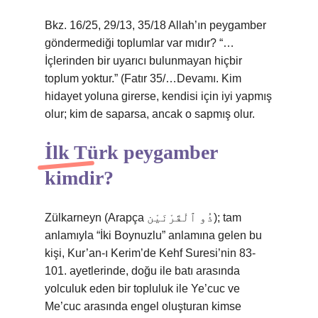
Bkz. 16/25, 29/13, 35/18 Allah’ın peygamber
göndermediği toplumlar var mıdır? “…
İçlerinden bir uyarıcı bulunmayan hiçbir
toplum yoktur.” (Fatır 35/…Devamı. Kim
hidayet yoluna girerse, kendisi için iyi yapmış
olur; kim de saparsa, ancak o sapmış olur.
İlk Türk peygamber
kimdir?
Zülkarneyn (Arapça ذُو ٱلْقَرْنَيْن); tam
anlamıyla “İki Boynuzlu” anlamına gelen bu
kişi, Kur’an-ı Kerim’de Kehf Suresi’nin 83-
101. ayetlerinde, doğu ile batı arasında
yolculuk eden bir topluluk ile Ye’cuc ve
Me’cuc arasında engel oluşturan kimse