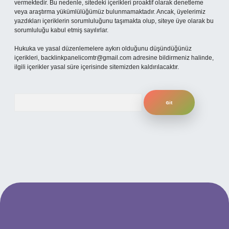
vermektedir. Bu nedenle, sitedeki içerikleri proaktif olarak denetleme
veya araştırma yükümlülüğümüz bulunmamaktadır. Ancak, üyelerimiz
yazdıkları içeriklerin sorumluluğunu taşımakta olup, siteye üye olarak bu
sorumluluğu kabul etmiş sayılırlar.
Hukuka ve yasal düzenlemelere aykırı olduğunu düşündüğünüz
içerikleri,
backlinkpanelicomtr@gmail.com
adresine bildirmeniz halinde,
ilgili içerikler yasal süre içerisinde sitemizden kaldırılacaktır.
Arama
giriş adresi
www.betexper.xyz/