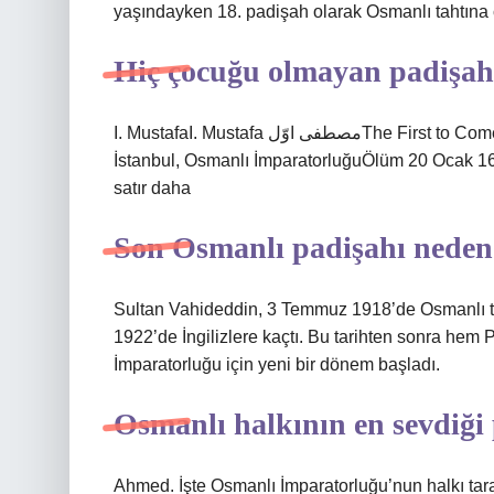
yaşındayken 18. padişah olarak Osmanlı tahtına ç
Hiç çocuğu olmayan padişah
I. MustafaI. Mustafa مصطفى اوّلThe First to ComeII. OsmanThe Next IV. MuradDoğum1591 Topkapı Sarayı,
İstanbul, Osmanlı İmparatorluğuÖlüm 20 Ocak 163
satır daha
Son Osmanlı padişahı neden
Sultan Vahideddin, 3 Temmuz 1918’de Osmanlı tah
1922’de İngilizlere kaçtı. Bu tarihten sonra hem
İmparatorluğu için yeni bir dönem başladı.
Osmanlı halkının en sevdiği
Ahmed. İşte Osmanlı İmparatorluğu’nun halkı tara