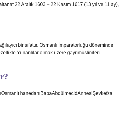
tanat 22 Aralık 1603 – 22 Kasım 1617 (13 yıl ve 11 ay),
ağılayıcı bir sıfattır. Osmanlı İmparatorluğu döneminde
ellikle Yunanlılar olmak üzere gayrimüslimleri
ir?
nıOsmanlı hanedanıBabaAbdülmecidAnnesiŞevkefza