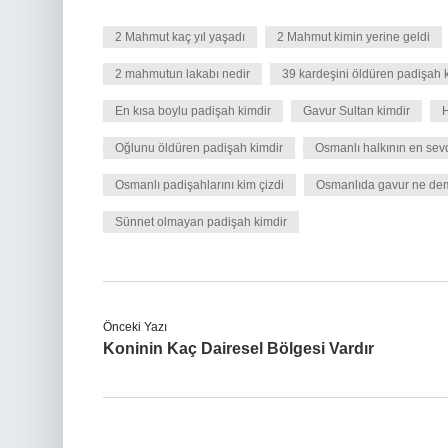
2 Mahmut kaç yıl yaşadı
2 Mahmut kimin yerine geldi
2 mahmutun lakabı nedir
39 kardeşini öldüren padişah 
En kısa boylu padişah kimdir
Gavur Sultan kimdir
H
Oğlunu öldüren padişah kimdir
Osmanlı halkının en sev
Osmanlı padişahlarını kim çizdi
Osmanlıda gavur ne de
Sünnet olmayan padişah kimdir
Önceki Yazı
Koninin Kaç Dairesel Bölgesi Vardır