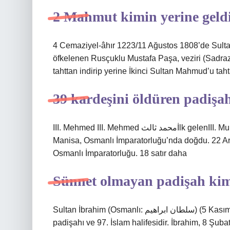
2 Mahmut kimin yerine geld
4 Cemaziyel-âhır 1223/11 Ağustos 1808’de Sulta
öfkelenen Rusçuklu Mustafa Paşa, veziri (Sadraz
tahttan indirip yerine İkinci Sultan Mahmud’u taht
39 kardeşini öldüren padişa
III. Mehmed III. Mehmed محمد ثالثİlk gelenIII. MuradSonraki. Ahmed26 Mayıs 1566’da Manisa Sarayı,
Manisa, Osmanlı İmparatorluğu’nda doğdu. 22 Aral
Osmanlı İmparatorluğu. 18 satır daha
Sünnet olmayan padişah ki
Sultan İbrahim (Osmanlı: سلطان ابراهيم) (5 Kasım 1615, İstanbul – 18 Ağustos 1648, İstanbul) 18. Osmanlı
padişahı ve 97. İslam halifesidir. İbrahim, 8 Şu