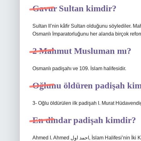
Gavur Sultan kimdir?
Sultan II’nin kâfir Sultan olduğunu söylediler. 
Osmanlı İmparatorluğunu her alanda birçok reform
2 Mahmut Musluman mı?
Osmanlı padişahı ve 109. İslam halifesidir.
Oğlunu öldüren padişah kim
3- Oğlu öldürülen ilk padişah I. Murat Hüdavendi
En dindar padişah kimdir?
Ahmed I. Ahmed احمد اول, İslam Halifesi’nin İki Kutsal Camisi’nin Hizmetkarı, Müminlerin Emiri.