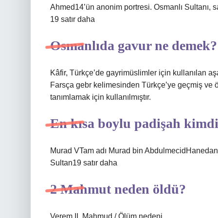
Ahmed14’ün anonim portresi. Osmanlı Sultanı, sal
19 satır daha
Osmanlıda gavur ne demek?
Kâfir, Türkçe’de gayrimüslimler için kullanılan aş
Farsça gebr kelimesinden Türkçe’ye geçmiş ve öz
tanımlamak için kullanılmıştır.
En kısa boylu padişah kimd
Murad VTam adı Murad bin AbdulmecidHaneda
Sultan19 satır daha
2 Mahmut neden öldü?
Verem II. Mahmud / Ölüm nedeni