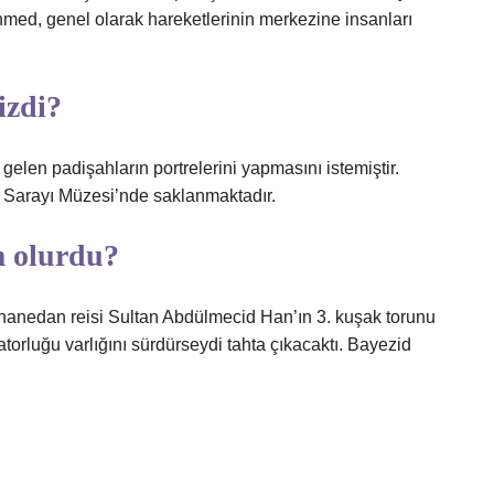
hmed, genel olarak hareketlerinin merkezine insanları
izdi?
len padişahların portrelerini yapmasını istemiştir.
pı Sarayı Müzesi’nde saklanmaktadır.
m olurdu?
hanedan reisi Sultan Abdülmecid Han’ın 3. kuşak torunu
luğu varlığını sürdürseydi tahta çıkacaktı. Bayezid