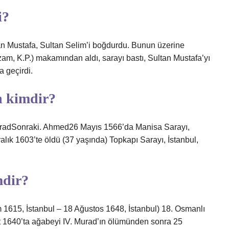
i?
n Mustafa, Sultan Selim’i boğdurdu. Bunun üzerine
am, K.P.) makamından aldı, sarayı bastı, Sultan Mustafa’yı
a geçirdi.
h kimdir?
ık 1603’te öldü (37 yaşında) Topkapı Sarayı, İstanbul,
mdir?
bat 1640’ta ağabeyi IV. Murad’ın ölümünden sonra 25