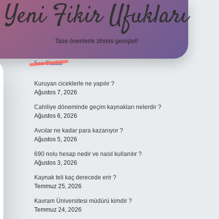
Yeni Fikir Ufukları
Taze önerilerle zihnini genişlet!
Sidebar
Son Yazılar
ilbet yeni giriş
ilbet mobil giriş
ilbet 
Kuruyan ciceklerle ne yapılır ?
Ağustos 7, 2026
Cahiliye döneminde geçim kaynakları nelerdir ?
Ağustos 6, 2026
Avcılar ne kadar para kazanıyor ?
Ağustos 5, 2026
690 nolu hesap nedir ve nasıl kullanılır ?
Ağustos 3, 2026
Kaynak teli kaç derecede erir ?
Temmuz 25, 2026
Kavram Üniversitesi müdürü kimdir ?
Temmuz 24, 2026