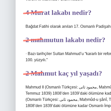
4 Murat lakabı nedir?
Bağdat Fatihi olarak anılan 17. Osmanlı Padişahı 
2 mahmutun lakabı nedir?
· Bazı tarihçiler Sultan Mahmud’u “kararlı bir refor
100. yüzyılı.”
2 Mahmut kaç yıl yaşadı?
Mahmud II (Osmanlı Türkçesi: محمود ثانى, Maḥmûd-u s̠ânî, Türkçe: Mahmud II; 20 Temmuz 1785 – 1
Temmuz 1839) 1808’den 1839’daki ölümüne kada
(Osmanlı Türkçesi: محمود ثانى, Maḥmûd-u s̠ânî, Türkçe: Mahmud II; 20 Temmuz 1785 – 1 Temmuz 1839)
1808’den 1839’daki ölümüne kadar Osmanlı İmpa