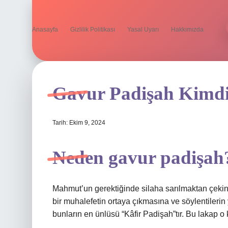
Anasayfa
Gizlilik Politikası
Yasal Uyarı
Hakkımızda
Gavur Padişah Kimd
Tarih: Ekim 9, 2024
Neden gavur padişah
Mahmut’un gerektiğinde silaha sarılmaktan çekin
bir muhalefetin ortaya çıkmasına ve söylentilerin 
bunların en ünlüsü “Kâfir Padişah”tır. Bu lakap o k