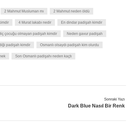
2 Mahmut Musluman mı
2 Mahmut neden öldü
kimdir
4 Murat lakabı nedir
En dindar padişah kimdir
iç çocuğu olmayan padişah kimdir
Neden gavur padişah
diği padişah kimdir
Osmanlı olsaydı padişah kim olurdu
mek
Son Osmanlı padişahı neden kaçtı
Sonraki Yazı
Dark Blue Nasıl Bir Renk