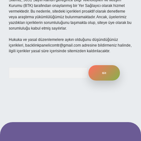
Sitemiz, 5651 Sayılı Kanun gereğince Bilgi Teknolojileri ve İletişim
Kurumu (BTK) tarafından onaylanmış bir Yer Sağlayıcı olarak hizmet
vermektedir. Bu nedenle, sitedeki içerikleri proaktif olarak denetleme
veya araştırma yükümlülüğümüz bulunmamaktadır. Ancak, üyelerimiz
yazdıkları içeriklerin sorumluluğunu taşımakta olup, siteye üye olarak bu
sorumluluğu kabul etmiş sayılırlar.
Hukuka ve yasal düzenlemelere aykırı olduğunu düşündüğünüz
içerikleri,
backlinkpanelicomtr@gmail.com
adresine bildirmeniz halinde,
ilgili içerikler yasal süre içerisinde sitemizden kaldırılacaktır.
Arama
 giriş adresi
www.betexper.xyz/