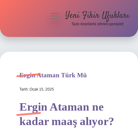
Yeni Fikir Ufukları
menüyü
aç
Taze önerilerle zihnini genişlet!
Anasayfa
Gizlilik Politikası
Yasal Uyarı
Ergin Ataman Türk Mü
Hakkımızda
Tarih: Ocak 15, 2025
Ergin Ataman ne
kadar maaş alıyor?