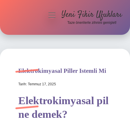
Yeni Fikir Ufukları
menüyü
aç
Taze önerilerle zihnini genişlet!
Anasayfa
Gizlilik Politikası
Yasal Uyarı
Elektrokimyasal Piller Istemli Mi
Hakkımızda
Tarih: Temmuz 17, 2025
Elektrokimyasal pil
ne demek?