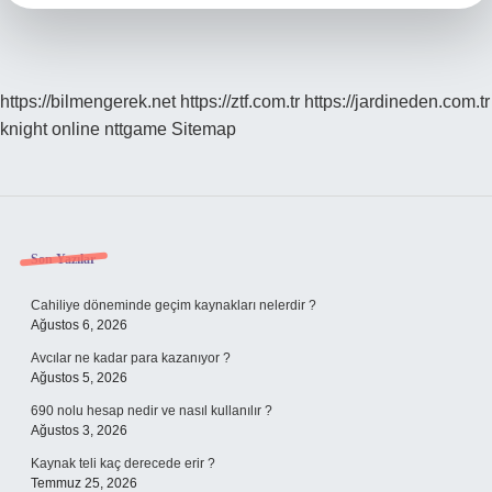
https://bilmengerek.net
https://ztf.com.tr
https://jardineden.com.tr
knight online
nttgame
Sitemap
Sidebar
Son Yazılar
Cahiliye döneminde geçim kaynakları nelerdir ?
Ağustos 6, 2026
Avcılar ne kadar para kazanıyor ?
Ağustos 5, 2026
690 nolu hesap nedir ve nasıl kullanılır ?
Ağustos 3, 2026
Kaynak teli kaç derecede erir ?
Temmuz 25, 2026