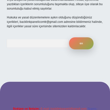
yazdıkları içeriklerin sorumluluğunu taşımakta olup, siteye üye olarak bu
sorumluluğu kabul etmiş sayılırlar.
Hukuka ve yasal düzenlemelere aykırı olduğunu düşündüğünüz
içerikleri,
backlinkpanelicomtr@gmail.com
adresine bildirmeniz halinde,
ilgili içerikler yasal süre içerisinde sitemizden kaldırılacaktır.
Arama
bet giriş adresi
www.betexper.xyz/
Reklam ve İletişim:
E-mail:
backlinkpaneli@gmail.com
Teams: