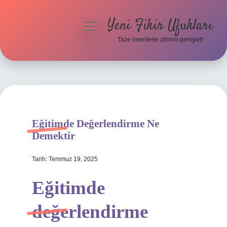
Yeni Fikir Ufukları
menüyü
aç
Taze önerilerle zihnini genişlet!
Anasayfa
Gizlilik Politikası
Yasal Uyarı
Eğitimde Değerlendirme Ne
Hakkımızda
Demektir
Tarih: Temmuz 19, 2025
Eğitimde
değerlendirme