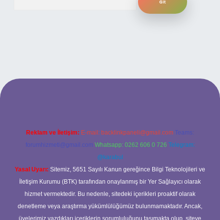
t giriş adresi
www.betexper.xyz/
Reklam ve İletişim:
E-mail:
backlinkpaneli@gmail.com
Teams:
forumhizmeti@gmail.com
Whatsapp: 0262 606 0 726
Telegram:
@karabul
Yasal Uyarı:
Sitemiz, 5651 Sayılı Kanun gereğince Bilgi Teknolojileri ve
İletişim Kurumu (BTK) tarafından onaylanmış bir Yer Sağlayıcı olarak
hizmet vermektedir. Bu nedenle, sitedeki içerikleri proaktif olarak
denetleme veya araştırma yükümlülüğümüz bulunmamaktadır. Ancak,
üyelerimiz yazdıkları içeriklerin sorumluluğunu taşımakta olup, siteye