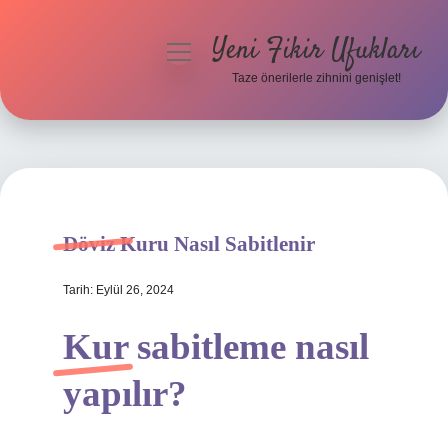
Yeni Fikir Ufukları
menüyü
aç
Taze önerilerle zihnini genişlet!
Anasayfa
Gizlilik Politikası
Yasal Uyarı
Döviz Kuru Nasıl Sabitlenir
Hakkımızda
Tarih: Eylül 26, 2024
Kur sabitleme nasıl
yapılır?