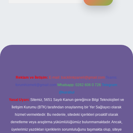
giriş adresi
www.betexper.xyz/
Reklam ve İletişim:
E-mail:
backlinkpaneli@gmail.com
Teams:
forumhizmeti@gmail.com
Whatsapp: 0262 606 0 726
Telegram:
@karabul
Yasal Uyarı:
Sitemiz, 5651 Sayılı Kanun gereğince Bilgi Teknolojileri ve
İletişim Kurumu (BTK) tarafından onaylanmış bir Yer Sağlayıcı olarak
hizmet vermektedir. Bu nedenle, sitedeki içerikleri proaktif olarak
denetleme veya araştırma yükümlülüğümüz bulunmamaktadır. Ancak,
üyelerimiz yazdıkları içeriklerin sorumluluğunu taşımakta olup, siteye