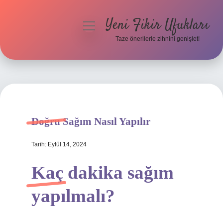
Yeni Fikir Ufukları
menüyü
aç
Taze önerilerle zihnini genişlet!
Anasayfa
Gizlilik Politikası
Yasal Uyarı
Doğru Sağım Nasıl Yapılır
Hakkımızda
Tarih: Eylül 14, 2024
Kaç dakika sağım
yapılmalı?