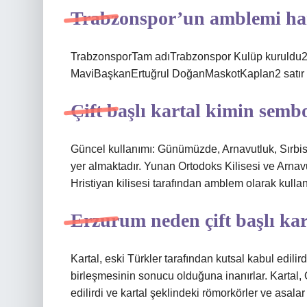
Trabzonspor’un amblemi ha
TrabzonsporTam adıTrabzonspor Kulüp kuruldu2 
MaviBaşkanErtuğrul DoğanMaskotKaplan2 satır
Çift başlı kartal kimin semb
Güncel kullanımı: Günümüzde, Arnavutluk, Sırbista
yer almaktadır. Yunan Ortodoks Kilisesi ve Arnav
Hristiyan kilisesi tarafından amblem olarak kullan
Erzurum neden çift başlı kar
Kartal, eski Türkler tarafından kutsal kabul edilirdi
birleşmesinin sonucu olduğuna inanırlar. Kartal, 
edilirdi ve kartal şeklindeki römorkörler ve asala