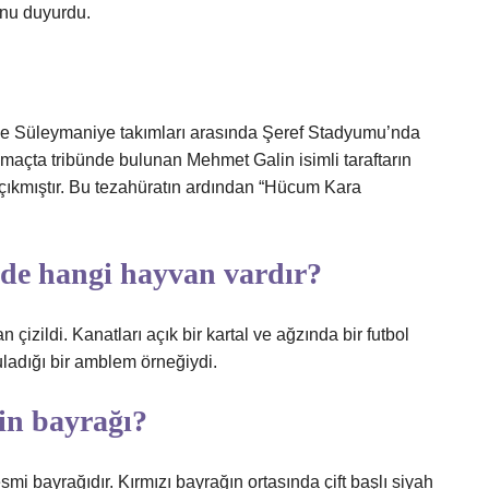
unu duyurdu.
ile Süleymaniye takımları arasında Şeref Stadyumu’nda
maçta tribünde bulunan Mehmet Galin isimli taraftarın
 çıkmıştır. Bu tezahüratın ardından “Hücum Kara
nde hangi hayvan vardır?
çizildi. Kanatları açık bir kartal ve ağzında bir futbol
uladığı bir amblem örneğiydi.
tin bayrağı?
mi bayrağıdır. Kırmızı bayrağın ortasında çift başlı siyah