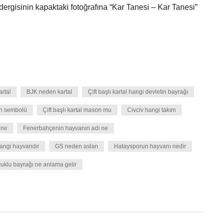
dergisinin kapaktaki fotoğrafına “Kar Tanesi – Kar Tanesi”
rtal
BJK neden kartal
Çift başlı kartal hangi devletin bayrağı
min sembolü
Çift başlı kartal mason mu
Civciv hangi takım
 ne
Fenerbahçenin hayvanın adı ne
angi hayvandır
GS neden aslan
Hataysporun hayvanı nedir
uklu bayrağı ne anlama gelir