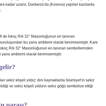
 çağlara kadar uzanır. Dardania’da (Kosova) yapılan kazılarda
.
tifi de İskoç Riti 32° Masonluğunun en tanınan
talı kuruluşundan bu yana amblemi olarak benimsemiştir. Kare
de İskoç Riti 32° Masonluğunun en tanınan sembollerinden
n bu yana amblemi olarak benimsemiştir.
gelir?
an sekiz köşeli yıldız; dini kaynaklarda İslamiyet’in sekiz
diği ve sekiz köşeli yıldızın sekiz göğü sembolize ettiği
in parası?