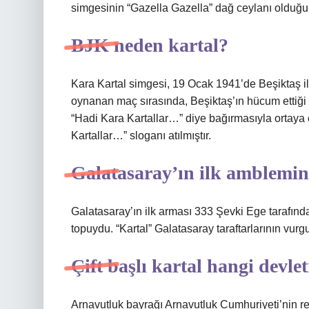
simgesinin “Gazella Gazella” dağ ceylanı olduğ
BJK neden kartal?
Kara Kartal simgesi, 19 Ocak 1941’de Beşiktaş 
oynanan maç sırasında, Beşiktaş’ın hücum ettiği 
“Hadi Kara Kartallar…” diye bağırmasıyla ortaya
Kartallar…” sloganı atılmıştır.
Galatasaray’ın ilk amblemi
Galatasaray’ın ilk arması 333 Şevki Ege tarafından 
topuydu. “Kartal” Galatasaray taraftarlarının vurg
Çift başlı kartal hangi devle
Arnavutluk bayrağı Arnavutluk Cumhuriyeti’nin res