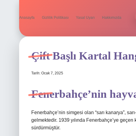
Anasayfa
Gizlilik Politikası
Yasal Uyarı
Hakkımızda
Çift Başlı Kartal Ha
Tarih: Ocak 7, 2025
Fenerbahçe’nin hayva
Fenerbahçe’nin simgesi olan “sarı kanarya”, sarı-
gelmektedir. 1939 yılında Fenerbahçe’ye geçen ka
sürdürmüştür.