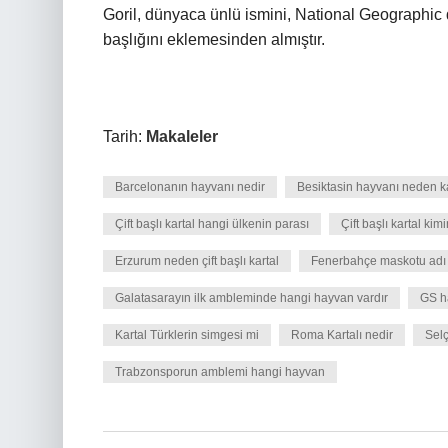
Goril, dünyaca ünlü ismini, National Geographic 
başlığını eklemesinden almıştır.
Tarih:
Makaleler
Barcelonanın hayvanı nedir
Besiktasin hayvanı neden ka
Çift başlı kartal hangi ülkenin parası
Çift başlı kartal ki
Erzurum neden çift başlı kartal
Fenerbahçe maskotu adı
Galatasarayın ilk ambleminde hangi hayvan vardır
GS h
Kartal Türklerin simgesi mi
Roma Kartalı nedir
Selç
Trabzonsporun amblemi hangi hayvan