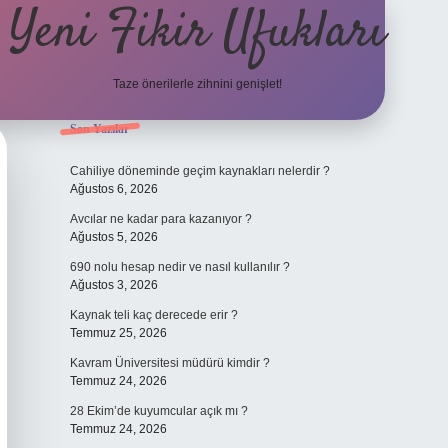
Yeni Fikir Ufukları
Taze önerilerle zihnini genişlet!
Sidebar
Son Yazılar
ilbet yeni giriş
ilbet mobil giriş
ilbet g
Cahiliye döneminde geçim kaynakları nelerdir ?
Ağustos 6, 2026
Avcılar ne kadar para kazanıyor ?
Ağustos 5, 2026
690 nolu hesap nedir ve nasıl kullanılır ?
Ağustos 3, 2026
Kaynak teli kaç derecede erir ?
Temmuz 25, 2026
Kavram Üniversitesi müdürü kimdir ?
Temmuz 24, 2026
28 Ekim’de kuyumcular açık mı ?
Temmuz 24, 2026