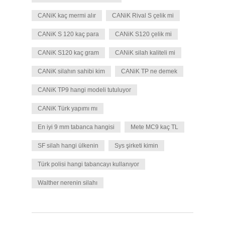
CANiK kaç mermi alır
CANiK Rival S çelik mi
CANiK S 120 kaç para
CANiK S120 çelik mi
CANiK S120 kaç gram
CANiK silah kaliteli mi
CANiK silahın sahibi kim
CANiK TP ne demek
CANiK TP9 hangi modeli tutuluyor
CANiK Türk yapımı mı
En iyi 9 mm tabanca hangisi
Mete MC9 kaç TL
SF silah hangi ülkenin
Sys şirketi kimin
Türk polisi hangi tabancayı kullanıyor
Walther nerenin silahı