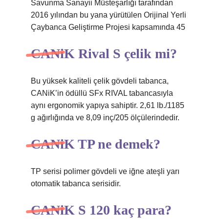
Savunma Sanayii Müsteşarlığı tarafından
2016 yılından bu yana yürütülen Orijinal Yerli
Çaybanca Geliştirme Projesi kapsamında 45
CANiK Rival S çelik mi?
Bu yüksek kaliteli çelik gövdeli tabanca,
CANiK’in ödüllü SFx RIVAL tabancasıyla
aynı ergonomik yapıya sahiptir. 2,61 lb./1185
g ağırlığında ve 8,09 inç/205 ölçülerindedir.
CANiK TP ne demek?
TP serisi polimer gövdeli ve iğne ateşli yarı
otomatik tabanca serisidir.
CANiK S 120 kaç para?