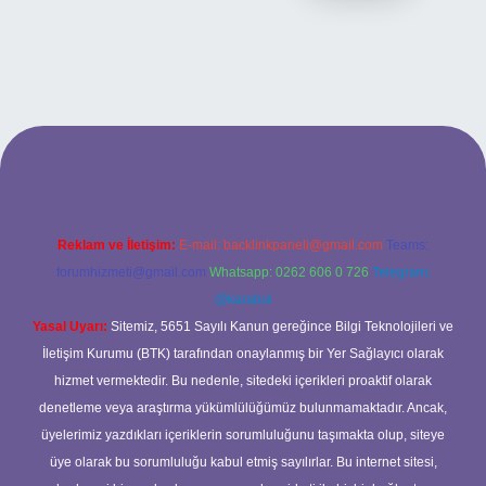
lbet yeni giriş
ilbet mobil giriş
ilbet giriş adresi
www.betexper.xyz/
Reklam ve İletişim:
E-mail:
backlinkpaneli@gmail.com
Teams:
forumhizmeti@gmail.com
Whatsapp: 0262 606 0 726
Telegram:
@karabul
Yasal Uyarı:
Sitemiz, 5651 Sayılı Kanun gereğince Bilgi Teknolojileri ve
İletişim Kurumu (BTK) tarafından onaylanmış bir Yer Sağlayıcı olarak
hizmet vermektedir. Bu nedenle, sitedeki içerikleri proaktif olarak
denetleme veya araştırma yükümlülüğümüz bulunmamaktadır. Ancak,
üyelerimiz yazdıkları içeriklerin sorumluluğunu taşımakta olup, siteye
üye olarak bu sorumluluğu kabul etmiş sayılırlar. Bu internet sitesi,