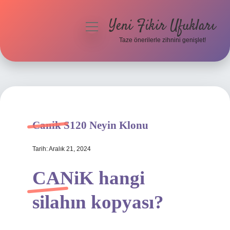
Yeni Fikir Ufukları
menüyü
aç
Taze önerilerle zihnini genişlet!
Anasayfa
Gizlilik Politikası
Yasal Uyarı
Canik S120 Neyin Klonu
Hakkımızda
Tarih: Aralık 21, 2024
CANiK hangi
silahın kopyası?