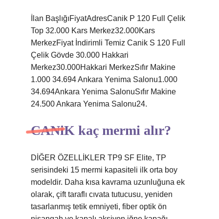
İlan BaşlığıFiyatAdresCanik P 120 Full Çelik
Top 32.000 Kars Merkez32.000Kars
MerkezFiyat İndirimli Temiz Canik S 120 Full
Çelik Gövde 30.000 Hakkari
Merkez30.000Hakkari MerkezSıfır Makine
1.000 34.694 Ankara Yenima Salonu1.000
34.694Ankara Yenima SalonuSıfır Makine
24.500 Ankara Yenima Salonu24.
CANiK kaç mermi alır?
DİĞER ÖZELLİKLER TP9 SF Elite, TP
serisindeki 15 mermi kapasiteli ilk orta boy
modeldir. Daha kısa kavrama uzunluğuna ek
olarak, çift taraflı cıvata tutucusu, yeniden
tasarlanmış tetik emniyeti, fiber optik ön
nişangah ve kapalı aksiyon iğne kapağı