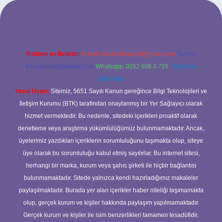
bet giriş adresi
www.betexper.xyz/
Reklam ve İletişim:
E-mail:
backlinkpaneli@gmail.com
Teams:
forumhizmeti@gmail.com
Whatsapp: 0262 606 0 726
Telegram:
@karabul
Yasal Uyarı:
Sitemiz, 5651 Sayılı Kanun gereğince Bilgi Teknolojileri ve
İletişim Kurumu (BTK) tarafından onaylanmış bir Yer Sağlayıcı olarak
hizmet vermektedir. Bu nedenle, sitedeki içerikleri proaktif olarak
denetleme veya araştırma yükümlülüğümüz bulunmamaktadır. Ancak,
üyelerimiz yazdıkları içeriklerin sorumluluğunu taşımakta olup, siteye
üye olarak bu sorumluluğu kabul etmiş sayılırlar. Bu internet sitesi,
herhangi bir marka, kurum veya şahıs şirketi ile hiçbir bağlantısı
bulunmamaktadır. Sitede yalnızca kendi hazırladığımız makaleler
paylaşılmaktadır. Burada yer alan içerikler haber niteliği taşımamakta
olup, gerçek kurum ve kişiler hakkında paylaşım yapılmamaktadır.
Gerçek kurum ve kişiler ile isim benzerlikleri tamamen tesadüfidir.