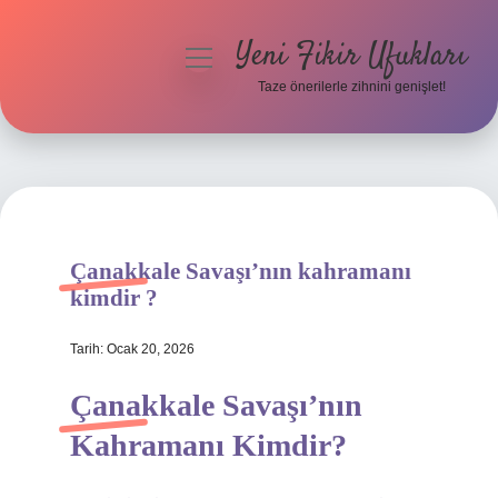
Yeni Fikir Ufukları
menüyü
aç
Taze önerilerle zihnini genişlet!
Anasayfa
Gizlilik Politikası
Yasal Uyarı
Çanakkale Savaşı’nın kahramanı
Hakkımızda
kimdir ?
Tarih: Ocak 20, 2026
Çanakkale Savaşı’nın
Kahramanı Kimdir?