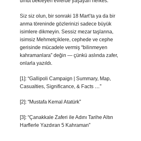
umut bekleyen evlerde yaşayan herkes.
Siz siz olun, bir sonraki 18 Mart’ta ya da bir
anma töreninde gözlerinizi sadece büyük
isimlere dikmeyin. Sessiz mezar taşlarına,
isimsiz Mehmetçiklere, cephede ve cephe
gerisinde mücadele vermiş “bilinmeyen
kahramanlara” değin — çünkü aslında zafer,
onlarla yazıldı.
[1]: “Gallipoli Campaign | Summary, Map,
Casualties, Significance, & Facts …”
[2]: “Mustafa Kemal Atatürk”
[3]: “Çanakkale Zaferi ile Adını Tarihe Altın
Harflerle Yazdıran 5 Kahraman”