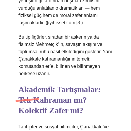
yerleştirdiği, ardından düşman zırhlısını
vurduğu anlatılan o dramatik an — hem
fiziksel güç hem de moral zafer anlamı
taşımaktadır. ([iyihisset.com][3])
Bu tip figürler, sıradan bir askerin ya da
“İsimsiz Mehmetçik”in, savaşın akışını ve
toplumsal ruhu nasıl etkilediğini gösterir. Yani
Çanakkale kahramanlığının temeli;
komutandan er’e, bilinen ve bilinmeyen
herkese uzanır.
Akademik Tartışmalar:
Tek Kahraman mı?
Kolektif Zafer mi?
Tarihçiler ve sosyal bilimciler, Çanakkale’ye