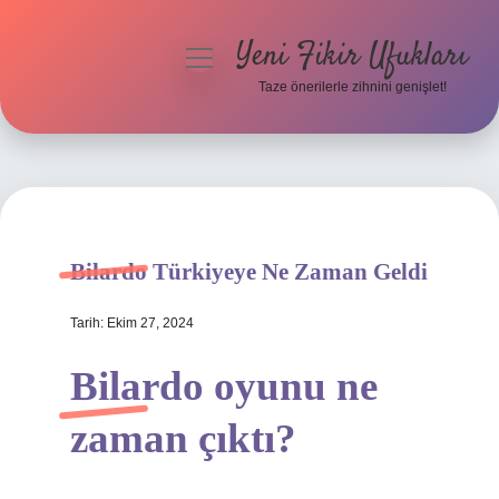
Yeni Fikir Ufukları
menüyü
aç
Taze önerilerle zihnini genişlet!
Anasayfa
Gizlilik Politikası
Yasal Uyarı
Bilardo Türkiyeye Ne Zaman Geldi
Hakkımızda
Tarih: Ekim 27, 2024
Bilardo oyunu ne
zaman çıktı?