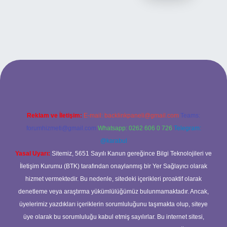
bet giriş adresi
www.betexper.xyz/
Reklam ve İletişim:
E-mail:
backlinkpaneli@gmail.com
Teams:
forumhizmeti@gmail.com
Whatsapp: 0262 606 0 726
Telegram:
@karabul
Yasal Uyarı:
Sitemiz, 5651 Sayılı Kanun gereğince Bilgi Teknolojileri ve
İletişim Kurumu (BTK) tarafından onaylanmış bir Yer Sağlayıcı olarak
hizmet vermektedir. Bu nedenle, sitedeki içerikleri proaktif olarak
denetleme veya araştırma yükümlülüğümüz bulunmamaktadır. Ancak,
üyelerimiz yazdıkları içeriklerin sorumluluğunu taşımakta olup, siteye
üye olarak bu sorumluluğu kabul etmiş sayılırlar. Bu internet sitesi,