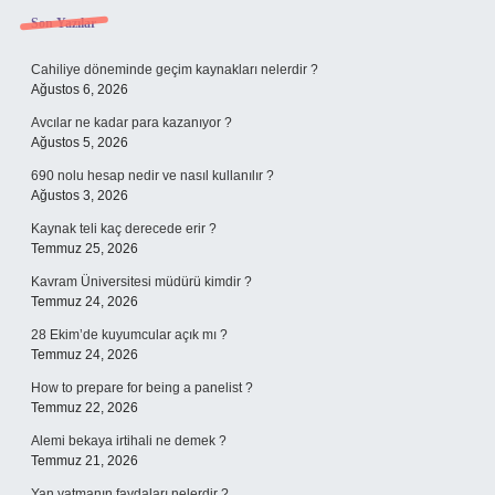
Sidebar
Son Yazılar
Cahiliye döneminde geçim kaynakları nelerdir ?
Ağustos 6, 2026
Avcılar ne kadar para kazanıyor ?
Ağustos 5, 2026
690 nolu hesap nedir ve nasıl kullanılır ?
Ağustos 3, 2026
Kaynak teli kaç derecede erir ?
Temmuz 25, 2026
Kavram Üniversitesi müdürü kimdir ?
Temmuz 24, 2026
28 Ekim’de kuyumcular açık mı ?
Temmuz 24, 2026
How to prepare for being a panelist ?
Temmuz 22, 2026
Alemi bekaya irtihali ne demek ?
Temmuz 21, 2026
Yan yatmanın faydaları nelerdir ?