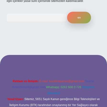
ilgili içerikler yasal süre içerisinde sitemizden kaldırılacaktır.
Arama
t giriş adresi
www.betexper.xyz/
Reklam ve İletişim:
E-mail:
backlinkpaneli@gmail.com
Teams:
forumhizmeti@gmail.com
Whatsapp: 0262 606 0 726
Telegram:
@karabul
Yasal Uyarı:
Sitemiz, 5651 Sayılı Kanun gereğince Bilgi Teknolojileri ve
İletişim Kurumu (BTK) tarafından onaylanmış bir Yer Sağlayıcı olarak