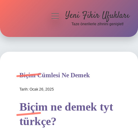
Yeni Fikir Ufukları
menüyü
aç
Taze önerilerle zihnini genişlet!
Anasayfa
Gizlilik Politikası
Yasal Uyarı
Biçim Cümlesi Ne Demek
Hakkımızda
Tarih: Ocak 26, 2025
Biçim ne demek tyt
türkçe?