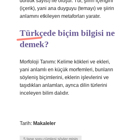
dörtlük sayısı) ile oluşur. Tür, şiirin içeriğini
(içerik), yani ana duyguyu (temayı) ve şiirin
anlamını etkileyen metaforları yaratır.
Türkçede biçim bilgisi ne
demek?
Morfoloji Tanımı: Kelime kökleri ve ekleri,
yani anlamlı en küçük morfemleri, bunların
söyleniş biçimlerini, eklerin işlevlerini ve
taşıdıkları anlamları, ayrıca dilin türlerini
inceleyen bilim dalıdır.
Tarih:
Makaleler
5 tane soru cümlesi söyler misin