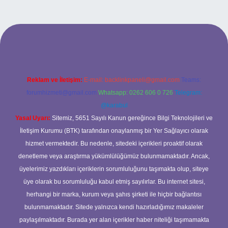
t giriş adresi
www.betexper.xyz/
Reklam ve İletişim:
E-mail:
backlinkpaneli@gmail.com
Teams:
forumhizmeti@gmail.com
Whatsapp: 0262 606 0 726
Telegram:
@karabul
Yasal Uyarı:
Sitemiz, 5651 Sayılı Kanun gereğince Bilgi Teknolojileri ve
İletişim Kurumu (BTK) tarafından onaylanmış bir Yer Sağlayıcı olarak
hizmet vermektedir. Bu nedenle, sitedeki içerikleri proaktif olarak
denetleme veya araştırma yükümlülüğümüz bulunmamaktadır. Ancak,
üyelerimiz yazdıkları içeriklerin sorumluluğunu taşımakta olup, siteye
üye olarak bu sorumluluğu kabul etmiş sayılırlar. Bu internet sitesi,
herhangi bir marka, kurum veya şahıs şirketi ile hiçbir bağlantısı
bulunmamaktadır. Sitede yalnızca kendi hazırladığımız makaleler
paylaşılmaktadır. Burada yer alan içerikler haber niteliği taşımamakta