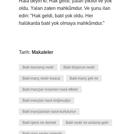
Hala deyin ki: Hak geldi; yalan yıkıldı ve yok
oldu. Yalan zaten mahkûmdur. Ve şunu ilan
edin: “Hak geldi, batıl yok oldu. Her
halükarda batıl yok olmaya mahkûmdur.”
Tarih:
Makaleler
Batıl davranış nedir
Batıl düşünce nedir
Batıl inanç nedir kısaca
Batıl inanç şirk mi
Batıl inançlar insanları nasıl etkiler
Batıl inançlar nasıl doğmuştur
Batıl inançlardan nasıl kurtulunur
Batıl işlem ne demek
Batıl nedir ne anlama gelir
Batıl olan şeyler nelerdir