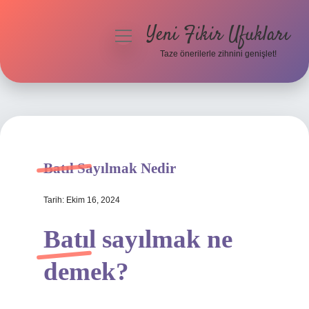
Yeni Fikir Ufukları
menüyü
aç
Taze önerilerle zihnini genişlet!
Anasayfa
Gizlilik Politikası
Yasal Uyarı
Batıl Sayılmak Nedir
Hakkımızda
Tarih: Ekim 16, 2024
Batıl sayılmak ne
demek?