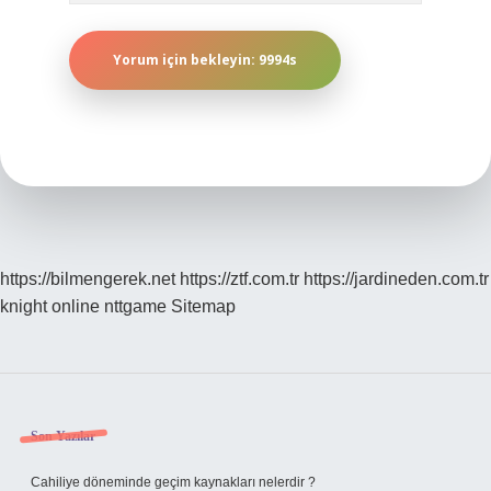
https://bilmengerek.net
https://ztf.com.tr
https://jardineden.com.tr
knight online
nttgame
Sitemap
Sidebar
Son Yazılar
Cahiliye döneminde geçim kaynakları nelerdir ?